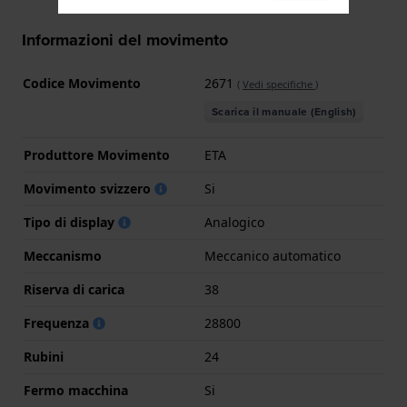
Informazioni del movimento
Codice Movimento
2671
(
Vedi specifiche
)
Scarica il manuale (English)
Produttore Movimento
ETA
Movimento svizzero
Si
Tipo di display
Analogico
Meccanismo
Meccanico automatico
Riserva di carica
38
Frequenza
28800
Rubini
24
Fermo macchina
Si