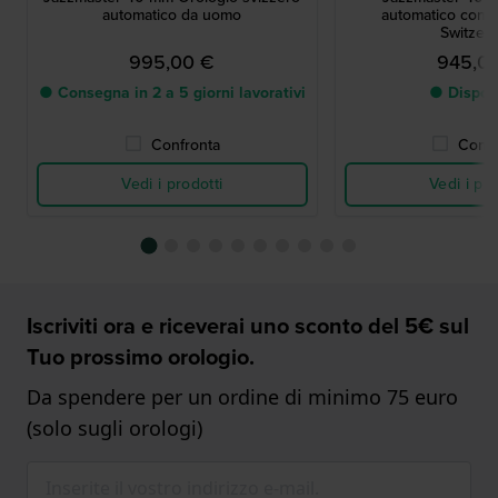
automatico da uomo
automatico con d
Switzerl
995,00 €
945,0
● Consegna in 2 a 5 giorni lavorativi
● Dispon
Confronta
Confr
Vedi i prodotti
Vedi i pro
Iscriviti ora e riceverai uno sconto del 5€ sul
Tuo prossimo orologio.
Da spendere per un ordine di minimo 75 euro
(solo sugli orologi)