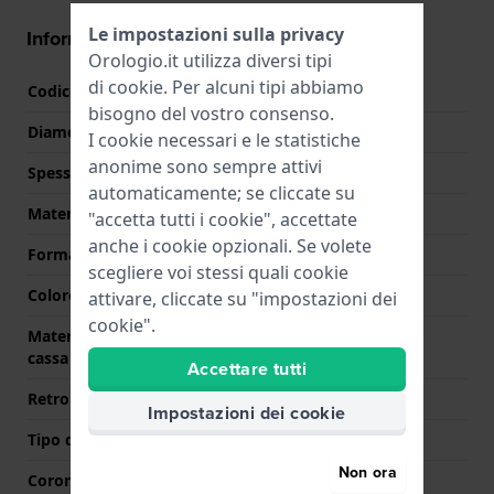
Le impostazioni sulla privacy
Informazioni della cassa
Orologio.it utilizza diversi tipi
di
cookie
. Per alcuni tipi abbiamo
Codice cassa
H32315
bisogno del vostro consenso.
Diametro
34 mm
I cookie necessari e le statistiche
anonime sono sempre attivi
Spessore della cassa
10.3 mm
automaticamente; se cliccate su
Materiale cassa
Acciaio inox
"accetta tutti i cookie", accettate
anche i cookie opzionali. Se volete
Forma della cassa
Rotondo
scegliere voi stessi quali cookie
Colore della cassa
Argento
attivare, cliccate su "impostazioni dei
cookie".
Materiale del retro della
Acciaio inox
cassa
Accettare tutti
Retro cassa
Chiusura con viti
Impostazioni dei cookie
Tipo di vetro
Zaffiro
Non ora
Corona
Corona da estrarre