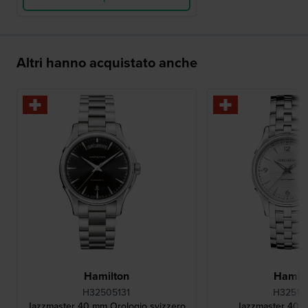
Altri hanno acquistato anche
Hamilton
Hamilt
H32505131
H32515
Jazzmaster 40 mm Orologio svizzero
Jazzmaster 40 