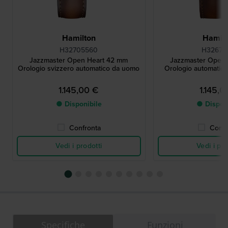
Hamilton
Hamilt
H32705560
H32675
Jazzmaster Open Heart 42 mm
Jazzmaster Open
Orologio svizzero automatico da uomo
Orologio automatico 
1.145,00 €
1.145,0
● Disponibile
● Dispon
Confronta
Confr
Vedi i prodotti
Vedi i pro
Specifiche
Funzioni