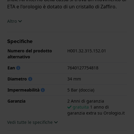
ETA e l'orologio è dotato di un cristallo di Zaffiro.
L'orologio è impermeabile a 5ATM. Questo significa
Altro
che l'orologio è adatto per la doccia. L'orologio è
fornito con 2 Anni di garanzia.
Specifiche
.
Numero del prodotto
H001.32.315.152.01
alternativo
Ean
7640127754818
Diametro
34 mm
Impermeabilità
5 Bar (doccia)
Garanzia
2 Anni di garanzia
gratuita
1 anno di
garanzia extra su Orologio.it
Vedi tutte le specifiche