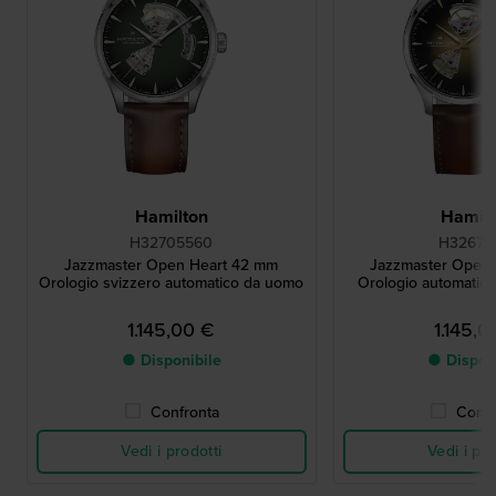
Hamilton
Hamilt
H32705560
H32675
Jazzmaster Open Heart 42 mm
Jazzmaster Open
Orologio svizzero automatico da uomo
Orologio automatico 
1.145,00 €
1.145,0
● Disponibile
● Dispon
Confronta
Confr
Vedi i prodotti
Vedi i pro