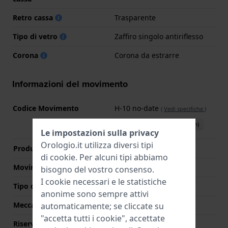
Retro cassa
Trasparente
Tipo di vetro
Zaffiro singolo antiriflesso
Corona
Corona da estrarre
Informazioni del movimento
Codice Movimento
H-10 no-date
(
Vedi specifiche
)
Scarica il manuale (English)
Le impostazioni sulla privacy
Orologio.it utilizza diversi tipi
Produttore Movimento
ETA
di
cookie
. Per alcuni tipi abbiamo
Movimento svizzero
Si
bisogno del vostro consenso.
I cookie necessari e le statistiche
Tipo di display
Analogico
anonime sono sempre attivi
Meccanismo
Meccanico automatico
automaticamente; se cliccate su
"accetta tutti i cookie", accettate
Riserva di carica
80