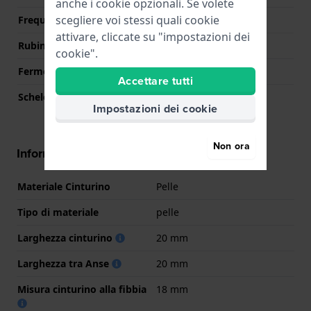
anche i cookie opzionali. Se volete
scegliere voi stessi quali cookie
Frequenza
21600
attivare, cliccate su "impostazioni dei
Rubini
25
cookie".
Fermo macchina
Si
Accettare tutti
Scheletrato
No
Impostazioni dei cookie
Non ora
Informazioni sul cinturino
Materiale Cinturino
Pelle
Tipo di materiale
pelle
Larghezza cinturino
20 mm
Larghezza tra Anse
20 mm
Misura cinturino alla fibbia
18 mm