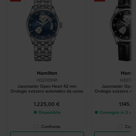
Hamilton
Hamilt
H32705141
H32705
Jazzmaster Open Heart 42 mm
Jazzmaster Open
Orologio svizzero automatico da uomo
Orologio svizzero au
1.225,00 €
1.145,0
● Disponibile
● Consegna in 2 a 5 g
Confronta
Confr