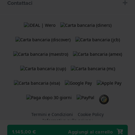
Contattaci
Termini e Condizioni
Cookie Policy
Informativa sulla privacy
1.145,00 €
Aggiungi al carrello
Un negozio online di
Holland Watch Group B.V.