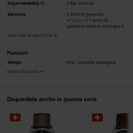
Impermeabilità
5 Bar (doccia)
Questo orologio Hamilton ha una cassa in Inox con
Garanzia
2 Anni di garanzia
un diametro di 40 mm ed è dotato di un cinturino in
gratuita
1 anno di
Pelle. All'interno della cassa si trova un movimento
garanzia extra su Orologio.it
di ETA e l'orologio è dotato di un cristallo di Zaffiro
Vedi tutte le specifiche
singolo antiriflesso.
Funzioni
L'orologio è impermeabile a 5ATM. Questo significa
che l'orologio è adatto per la doccia. L'orologio è
Tempo
Ore - Lancetta analogica
fornito con 2 Anni di garanzia.
Mostra funzioni
.
Disponibile anche in questa serie