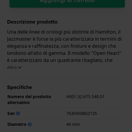
Descrizione prodotto
Una delle linee di orologi più distinte di Hamilton, il
Jazzmaster è forse la più caratterizzata in termini di
eleganza e raffinatezza, con finiture e design che
tendono all'alto di gamma. Il modello "Open Heart"
è caratterizzato da un quadrante ritagliato, che
rivela le aree chiave del movimento sottostante. In
Altro
questo modo la leggibilità dell'orologio rimane in
gran parte intatta, ma conferisce anche all'orologio
Specifiche
il suo aspetto caratteristico. Sono esposti alcuni
rubini dell'orologio, il treno di ingranaggi, il
Numero del prodotto
H001.32.675.540.01
cricchetto e il bilanciere. Il quadrante è a raggiera
alternativo
con indici a losanga applicati e lancette Dauphine,
Ean
7630458802135
sotto un vetro zaffiro. Il movimento H-10 è
l'affidabile cavallo di battaglia di Hamilton, con
Diametro
40 mm
spirale Nivachron e riserva di carica di 80 ore.