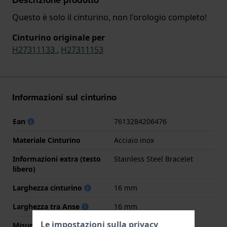
Questo è solo il cinturino, non l'orologio completo!
Cinturino originale per
H27311133
,
H27311153
Informazioni sul cinturino
Ean
7613284206476
Materiale Cinturino
Acciaio inox
Informazioni extra (testo
Stainless Steel Bracelet
libero)
Larghezza cinturino
16 mm
Larghezza tra Anse
16 mm
Le impostazioni sulla privacy
Misura cinturino alla fibbia
20 mm