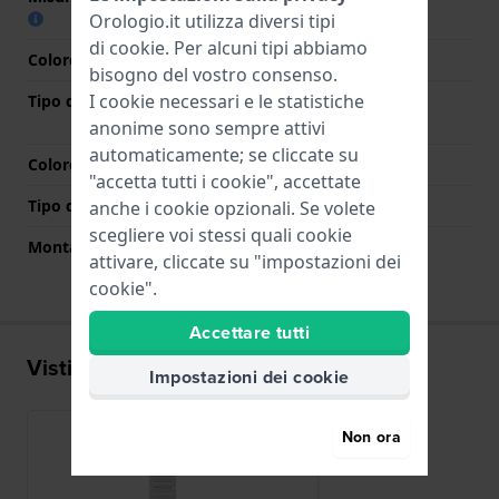
Orologio.it utilizza diversi tipi
di
cookie
. Per alcuni tipi abbiamo
Colore cinturino
Argento
bisogno del vostro consenso.
I cookie necessari e le statistiche
Tipo di chiusura
Chiusura a farfalla con
bottoni
anonime sono sempre attivi
automaticamente; se cliccate su
Colore Chiusura
Argento
"accetta tutti i cookie", accettate
Tipo di montatura
Perni a molla
anche i cookie opzionali. Se volete
scegliere voi stessi quali cookie
Montatura dritta
No
attivare, cliccate su "impostazioni dei
cookie".
Accettare tutti
Visti di recente
Impostazioni dei cookie
Non ora