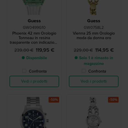
Guess
Guess
GW0499G10
GW0758L2
Phoenix 42 mm Orologio
Vienna 25 mm Orologio
Tonneau in resina
moda da donna oro
trasparente con indicazione
del giorno e della data
119,95 €
114,95 €
239,00 €
229,00 €
● Disponibile
● Solo 1 è rimasto in
magazzino
Confronta
Confronta
Vedi i prodotti
Vedi i prodotti
-50%
-50%