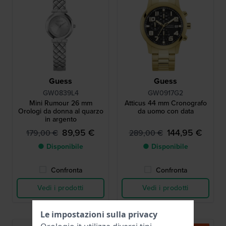
Guess
Guess
GW0839L4
GW0917G2
Mini Rumour 26 mm
Atticus 44 mm Cronografo
Orologi da donna al quarzo
da uomo con data
in argento
89,95 €
144,95 €
179,00 €
289,00 €
● Disponibile
● Disponibile
Confronta
Confronta
Vedi i prodotti
Vedi i prodotti
Le impostazioni sulla privacy