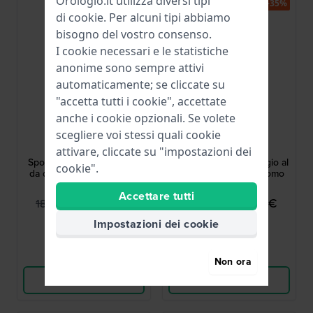
Orologio.it utilizza diversi tipi
-35%
-35%
di
cookie
. Per alcuni tipi abbiamo
bisogno del vostro consenso.
I cookie necessari e le statistiche
anonime sono sempre attivi
automaticamente; se cliccate su
"accetta tutti i cookie", accettate
anche i cookie opzionali. Se volete
Guess
Guess
scegliere voi stessi quali cookie
GW0775L4
GW0793G1
attivare, cliccate su "impostazioni dei
Sportstar 38 mm Orologio
Grayson 44 mm Orologio al
cookie".
da donna blu con giorno-
quarzo con data da uomo
data
Accettare tutti
119,95 €
114,95 €
189,00 €
179,00 €
● Disponibile
● Disponibile
Impostazioni dei cookie
Confronta
Confronta
Non ora
Vedi i prodotti
Vedi i prodotti