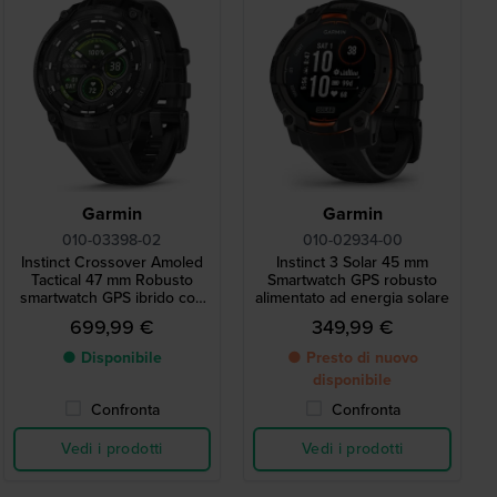
Garmin
Garmin
010-03398-02
010-02934-00
Instinct Crossover Amoled
Instinct 3 Solar 45 mm
Tactical 47 mm Robusto
Smartwatch GPS robusto
smartwatch GPS ibrido con
alimentato ad energia solare
schermo Amoled e
699,99 €
349,99 €
funzionalità tattiche
● Disponibile
● Presto di nuovo
disponibile
Confronta
Confronta
Vedi i prodotti
Vedi i prodotti