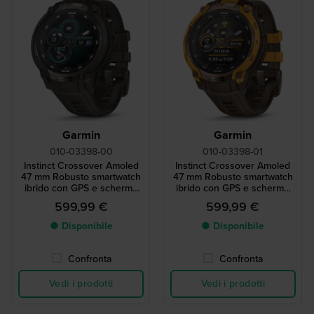
Garmin
Garmin
010-03398-00
010-03398-01
Instinct Crossover Amoled
Instinct Crossover Amoled
47 mm Robusto smartwatch
47 mm Robusto smartwatch
ibrido con GPS e schermo
ibrido con GPS e schermo
Amoled
Amoled
599,99 €
599,99 €
● Disponibile
● Disponibile
Confronta
Confronta
Vedi i prodotti
Vedi i prodotti