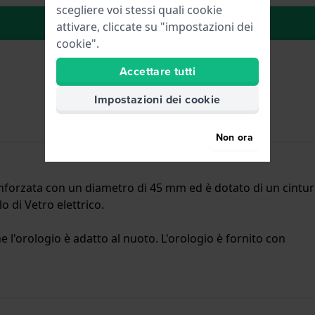
scegliere voi stessi quali cookie
alla lista dei desideri
attivare, cliccate su "impostazioni dei
cookie".
Accettare tutti
Impostazioni dei cookie
Non ora
forzata con un diametro di 45 mm ed è dotato di un cinturi
o di Vetro elettrico.
 l'orologio è adatto al nuoto. L'orologio è fornito con