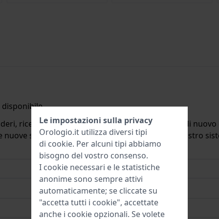
disponibile.
Le impostazioni sulla privacy
deri, riceverete un'e-mail quando il prodotto sarà di nuovo d
Orologio.it utilizza diversi tipi
ulle nuove scorte. Subito dopo viene cancellato dal nostro si
di
cookie
. Per alcuni tipi abbiamo
bisogno del vostro consenso.
I cookie necessari e le statistiche
anonime sono sempre attivi
automaticamente; se cliccate su
"accetta tutti i cookie", accettate
anche i cookie opzionali. Se volete