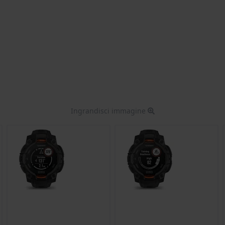
Ingrandisci immagine