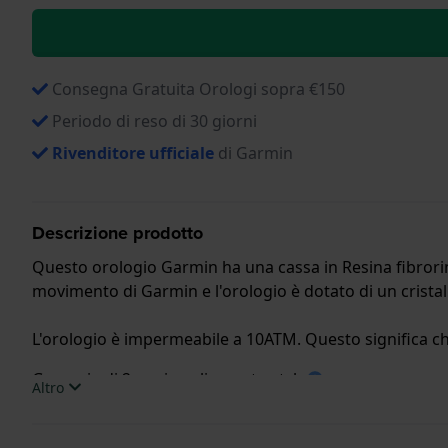
Consegna Gratuita Orologi sopra €150
Periodo di reso di 30 giorni
Rivenditore ufficiale
di Garmin
Descrizione prodotto
Questo orologio Garmin ha una cassa in Resina fibrorin
movimento di Garmin e l'orologio è dotato di un cristall
L'orologio è impermeabile a 10ATM. Questo significa che
Garanzia di 2 anni sugli smartwatch
Altro
.