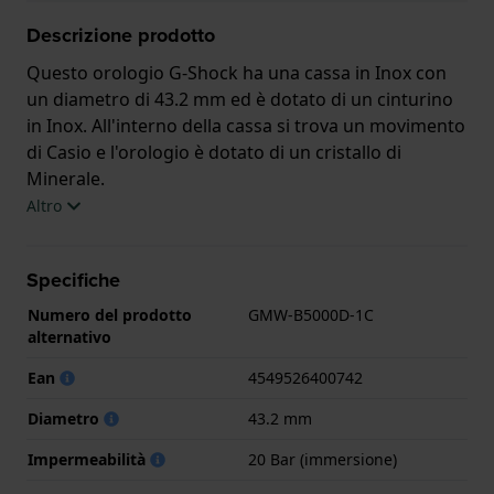
Descrizione prodotto
Questo orologio G-Shock ha una cassa in Inox con
un diametro di 43.2 mm ed è dotato di un cinturino
in Inox. All'interno della cassa si trova un movimento
di Casio e l'orologio è dotato di un cristallo di
Minerale.
Altro
L'orologio è impermeabile a 20ATM. Ciò significa che
l'orologio è adatto alle immersioni. L'orologio è
Specifiche
fornito con 2 Anni di garanzia.
Numero del prodotto
GMW-B5000D-1C
.
alternativo
Ean
4549526400742
Diametro
43.2 mm
Impermeabilità
20 Bar (immersione)