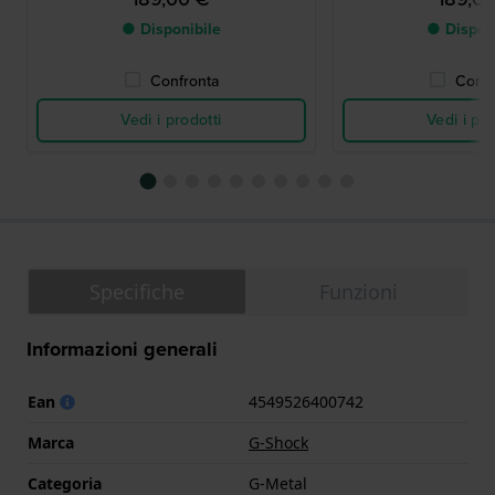
● Disponibile
● Dispon
Confronta
Confr
Vedi i prodotti
Vedi i pro
Specifiche
Funzioni
Informazioni generali
Ean
4549526400742
Marca
G-Shock
Categoria
G-Metal