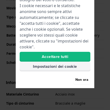
I cookie necessari e le statistiche
Movimento svizzero
No
anonime sono sempre attivi
automaticamente; se cliccate su
Tipo di display
Digitale
"accetta tutti i cookie", accettate
Meccanismo
Solare Quarzo
anche i cookie opzionali. Se volete
scegliere voi stessi quali cookie
Batteria
Solar rechargeable battery
attivare, cliccate su "impostazioni dei
Durata della batteria
10 mesi
cookie".
Fermo macchina
No
Accettare tutti
Scheletrato
No
Impostazioni dei cookie
Non ora
Informazioni sul cinturino
Materiale Cinturino
Acciaio inox
Tipo di cinturino
Bracciale a maglie