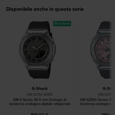
Disponibile anche in questa serie
Must have
G-Shock
G-Sho
GM-S2110-1A1ER
GM-S2110
GM-S Series 40.5 mm Orologio di
GM-S2100 Series 40.
tendenza analogico-digitale ottagonale
tendenza analogico-di
189,00 €
189,0