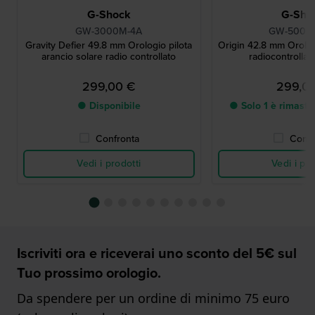
G-Shock
G-Sho
GW-3000M-4A
GW-5000U
Gravity Defier 49.8 mm Orologio pilota
Origin 42.8 mm Orologi
arancio solare radio controllato
radiocontrolla
299,00 €
299,0
● Disponibile
● Solo 1 è rimast
Confronta
Confr
Vedi i prodotti
Vedi i pro
Iscriviti ora e riceverai uno sconto del 5€ sul
Tuo prossimo orologio.
Da spendere per un ordine di minimo 75 euro