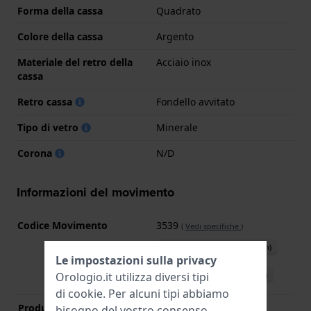
Forma della cassa
Quadrato
Colore della cassa
Argento
Materiale del retro della
Acciaio inox
cassa
Retro cassa
Fondello avvitato
Tipo di vetro
Minerale
Corona
N/D
Informazioni del movimento
Codice Movimento
3539
(
Vedi specifiche
)
Scarica il manuale (English)
Le impostazioni sulla privacy
Scarica il manuale (Italian)
Orologio.it utilizza diversi tipi
di
cookie
. Per alcuni tipi abbiamo
Produttore Movimento
Casio
bisogno del vostro consenso.