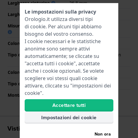
Larghezza cinturino
26.8 mm
Le impostazioni sulla privacy
Larghezza tra Anse
13 mm
Orologio.it utilizza diversi tipi
Misura cinturino alla fibbia
21 mm
di
cookie
. Per alcuni tipi abbiamo
bisogno del vostro consenso.
I cookie necessari e le statistiche
Colore cinturino
Bronzo
anonime sono sempre attivi
Tipo di chiusura
Chiusura deployante con
automaticamente; se cliccate su
bottoni e sicurezza
"accetta tutti i cookie", accettate
anche i cookie opzionali. Se volete
Colore Chiusura
Bronzo
scegliere voi stessi quali cookie
Tipo di montatura
Vite della sella
attivare, cliccate su "impostazioni dei
cookie".
Montatura dritta
No
Accettare tutti
Impostazioni dei cookie
Visti di recente
Non ora