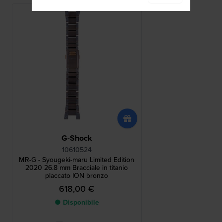
G-Shock
10610524
MR-G - Syougeki-maru Limited Edition
2020 26.8 mm Bracciale in titanio
placcato ION bronzo
618,00 €
● Disponibile