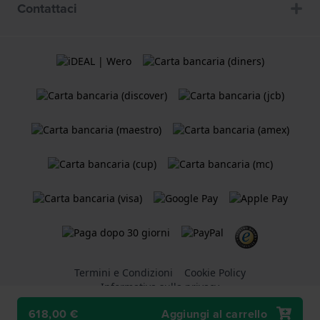
Contattaci
Termini e Condizioni
Cookie Policy
Informativa sulla privacy
618,00 €
Aggiungi al carrello
Un negozio online di
Holland Watch Group B.V.