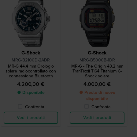
G-Shock
G-Shock
MRG-B2100D-2ADR
MRG-B5000B-1DR
MR-G 44.4 mm Orologio
MR-G - The Origin 43.2 mm
solare radiocontrollato con
TranTixxii Ti64 Titanium G-
connessione Bluetooth
Shock solare
radiocontrollato con
4.200,00 €
4.000,00 €
Bluetooth
● Disponibile
● Presto di nuovo
disponibile
Confronta
Confronta
Vedi i prodotti
Vedi i prodotti