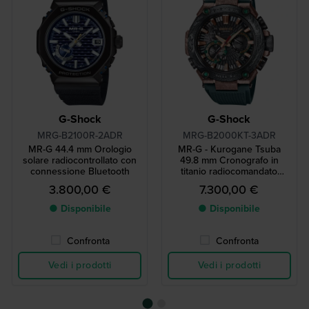
G-Shock
G-Shock
MRG-B2100R-2ADR
MRG-B2000KT-3ADR
MR-G 44.4 mm Orologio
MR-G - Kurogane Tsuba
solare radiocontrollato con
49.8 mm Cronografo in
connessione Bluetooth
titanio radiocomandato
inciso a mano in edizione
3.800,00 €
7.300,00 €
limitata
● Disponibile
● Disponibile
Confronta
Confronta
Vedi i prodotti
Vedi i prodotti