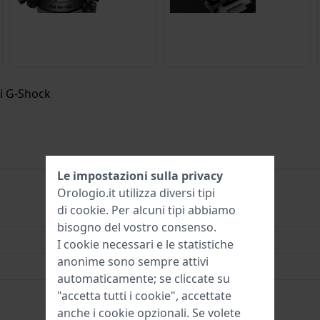
di G-Shock
Le impostazioni sulla privacy
Orologio.it utilizza diversi tipi
di
cookie
. Per alcuni tipi abbiamo
MRG-BF1000B-1A
bisogno del vostro consenso.
4549526371257
I cookie necessari e le statistiche
anonime sono sempre attivi
50 mm
automaticamente; se cliccate su
20 Bar (immersione)
"accetta tutti i cookie", accettate
anche i cookie opzionali. Se volete
2 Anni di garanzia