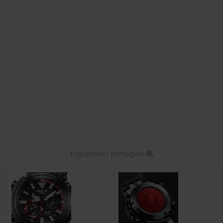
Ingrandisci immagine