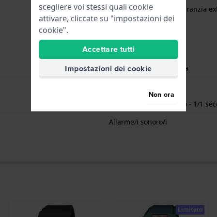
scegliere voi stessi quali cookie
gratuita
1 anno di garanzia ext
attivare, cliccate su "impostazioni dei
cookie".
Accettare tutti
Impostazioni dei cookie
Ore - Lancetta analogica
Data - Finestra
Non ora
Cronometro/Cronografo - 1/1 sec
Allarme/i sonoro/i
Limitato