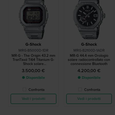
G-Shock
G-Shock
MRG-B5000D-1DR
MRG-B2100D-1ADR
MR-G - The Origin 43.2 mm
MR-G 44.4 mm Orologio
TranTixxii Ti64 Titanium G-
solare radiocontrollato con
Shock solare
connessione Bluetooth
radiocontrollato con
3.500,00 €
4.200,00 €
Bluetooth
● Disponibile
● Disponibile
Confronta
Confronta
Vedi i prodotti
Vedi i prodotti