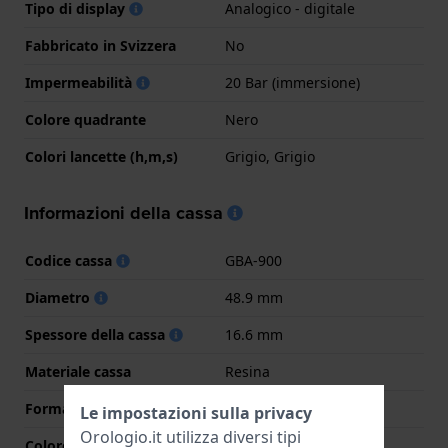
Tipo di display
Analogico - digitale
Fabbricato in Svizzera
No
Impermeabilità
20 Bar (immersione)
Colore quadrante
Nero
Colori lancette (h,m,s)
Grigio, Grigio
Informazioni della cassa
Codice cassa
GBA-900
Diametro
48.9 mm
Spessore della cassa
16.6 mm
Materiale cassa
Resina
Forma della cassa
Rotondo
Le impostazioni sulla privacy
Orologio.it utilizza diversi tipi
Colore della cassa
Bianco