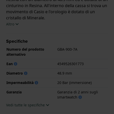
cinturino in Resina. All'interno della cassa si trova un
movimento di Casio e l'orologio è dotato di un
cristallo di Minerale.
Altro
L'orologio è impermeabile a 20ATM. Ciò significa che
l'orologio è adatto alle immersioni. L'orologio è
Specifiche
fornito con
Numero del prodotto
GBA-900-7A
Garanzia di 2 anni sugli smartwatch
alternativo
.
Ean
4549526301773
Diametro
48.9 mm
.
Impermeabilità
20 Bar (immersione)
Garanzia
Garanzia di 2 anni sugli
smartwatch
Vedi tutte le specifiche