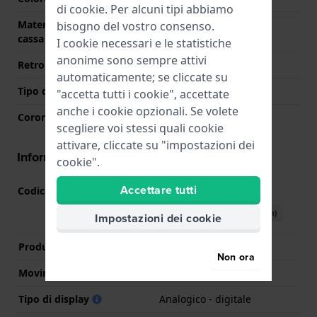
di
cookie
. Per alcuni tipi abbiamo
Materiale del retro della
Acciaio inox
bisogno del vostro consenso.
cassa
I cookie necessari e le statistiche
anonime sono sempre attivi
Retro cassa
Chiusura con viti
automaticamente; se cliccate su
Tipo di vetro
Minerale
"accetta tutti i cookie", accettate
anche i cookie opzionali. Se volete
Corona
N/D
scegliere voi stessi quali cookie
attivare, cliccate su "impostazioni dei
Informazioni del movimento
cookie".
Accettare tutti
Codice Movimento
5641
(
Vedi specifiche
)
Scarica il manuale (English)
Impostazioni dei cookie
Produttore Movimento
Casio
Non ora
Movimento svizzero
No
Tipo di display
Analogico - digitale