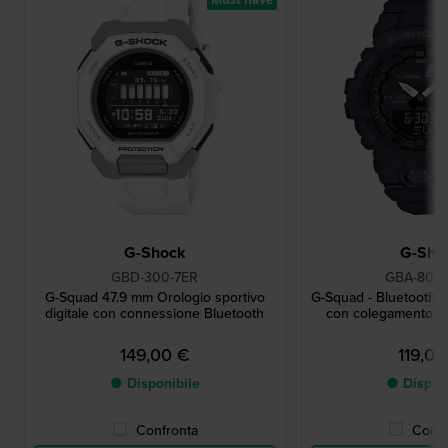
G-Shock
G-Sho
GBD-300-7ER
GBA-800-
G-Squad 47.9 mm Orologio sportivo
G-Squad - Bluetooth 
digitale con connessione Bluetooth
con colegamento a
149,00 €
119,00
● Disponibile
● Dispon
Confronta
Confr