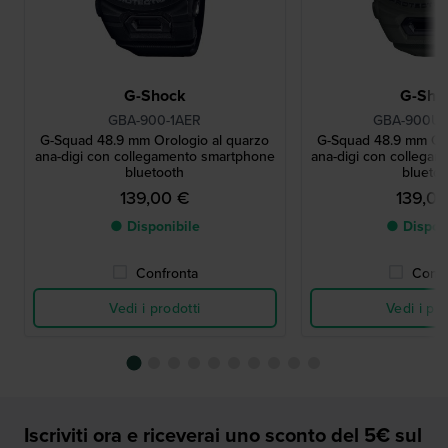
G-Shock
G-Sho
GBA-900-1AER
GBA-900U
G-Squad 48.9 mm Orologio al quarzo
G-Squad 48.9 mm Oro
ana-digi con collegamento smartphone
ana-digi con collega
bluetooth
bluetoo
139,00 €
139,0
● Disponibile
● Dispon
Confronta
Confr
Vedi i prodotti
Vedi i pro
Iscriviti ora e riceverai uno sconto del 5€ sul