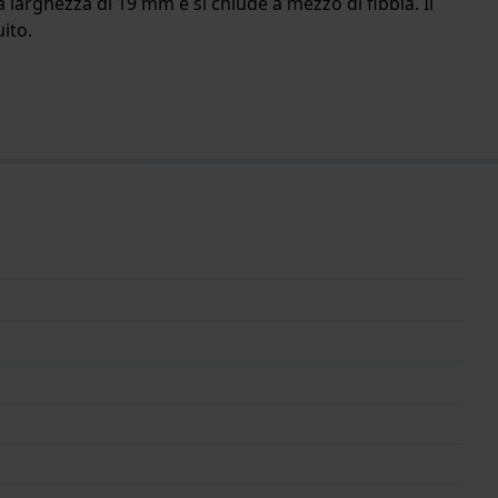
a larghezza di 19 mm e si chiude a mezzo di fibbia. Il
ito.