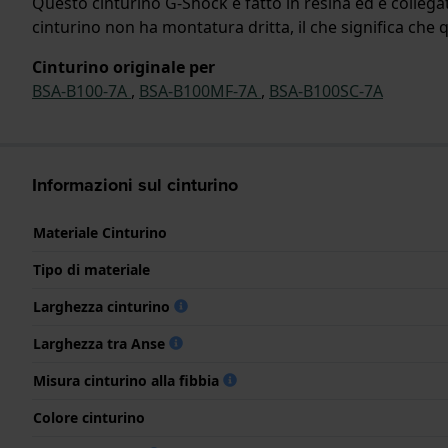
Questo cinturino G-Shock è fatto in resina ed è collegat
cinturino non ha montatura dritta, il che significa che q
Cinturino originale per
BSA-B100-7A
,
BSA-B100MF-7A
,
BSA-B100SC-7A
Informazioni sul cinturino
Materiale Cinturino
Tipo di materiale
Larghezza cinturino
Larghezza tra Anse
Misura cinturino alla fibbia
Colore cinturino