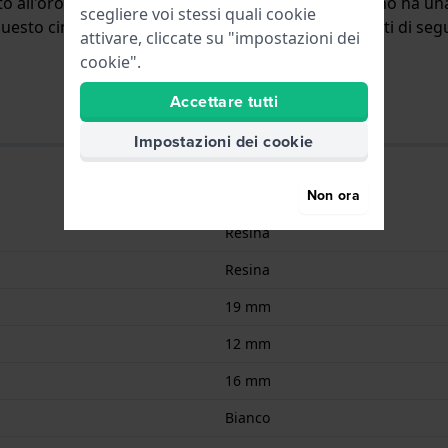
o all'orologio per mezzo di perni a molla. Il cinturino ha un
scegliere voi stessi quali cookie
uesto cinturino è adatto solo per gli orologi elencati di segu
attivare, cliccate su "impostazioni dei
cookie".
Accettare tutti
Impostazioni dei cookie
Non ora
Resina
Resina
19 mm
12 mm
16 mm
Bianco