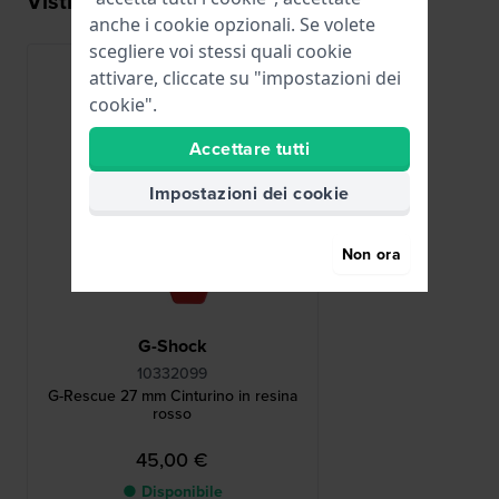
Visti di recente
anche i cookie opzionali. Se volete
scegliere voi stessi quali cookie
attivare, cliccate su "impostazioni dei
cookie".
Accettare tutti
Impostazioni dei cookie
Non ora
G-Shock
10332099
G-Rescue 27 mm Cinturino in resina
rosso
45,00 €
● Disponibile