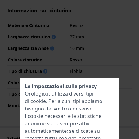
Informazioni sul cinturino
Materiale Cinturino
Resina
Larghezza cinturino
27 mm
Larghezza tra Anse
16 mm
Colore cinturino
Rosso
Tipo di chiusura
Fibbia
Colore Chiusura
Argento
Le impostazioni sulla privacy
Orologio.it utilizza diversi tipi
Tipo di montatura
Perni a molla
di
cookie
. Per alcuni tipi abbiamo
Montatura dritta
No
bisogno del vostro consenso.
I cookie necessari e le statistiche
anonime sono sempre attivi
automaticamente; se cliccate su
"accetta tutti i cookie", accettate