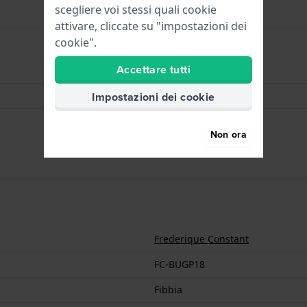
scegliere voi stessi quali cookie
attivare, cliccate su "impostazioni dei
cookie".
Accettare tutti
Fibbia
Oro
Impostazioni dei cookie
18 mm
Non ora
Frederique Constant
FC-BUGP18
Fibbia