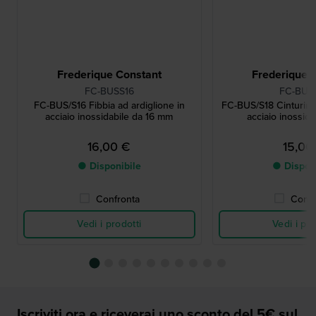
Frederique Constant
Frederique 
FC-BUSS16
FC-BUS
FC-BUS/S16 Fibbia ad ardiglione in
FC-BUS/S18 Cinturino 
acciaio inossidabile da 16 mm
acciaio inossid
16,00 €
15,00
● Disponibile
● Dispon
Confronta
Confr
Vedi i prodotti
Vedi i pro
Iscriviti ora e riceverai uno sconto del 5€ sul