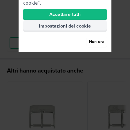
cookie".
18,00 €
Accettare tutti
● Disponibile
Impostazioni dei cookie
Confronta
Non ora
Vedi i prodotti
Altri hanno acquistato anche