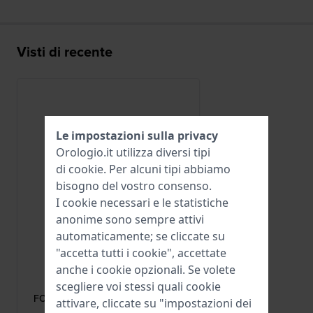
Visti di recente
Le impostazioni sulla privacy
Orologio.it utilizza diversi tipi
di
cookie
. Per alcuni tipi abbiamo
bisogno del vostro consenso.
I cookie necessari e le statistiche
anonime sono sempre attivi
automaticamente; se cliccate su
"accetta tutti i cookie", accettate
Frederique Constant
anche i cookie opzionali. Se volete
FC-BUSS14
scegliere voi stessi quali cookie
FC-BUS/S14 Fibbia ad ardiglione in
attivare, cliccate su "impostazioni dei
acciaio inossidabile da 14 mm