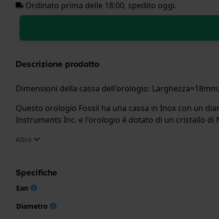
Ordinato prima delle 18:00, spedito oggi.
Descrizione prodotto
Dimensioni della cassa dell'orologio: Larghezza=18
Questo orologio Fossil ha una cassa in Inox con un diam
Instruments Inc. e l'orologio è dotato di un cristallo di
Altro
L'orologio è impermeabile a 5ATM. Questo significa che l
.
Specifiche
Ean
Diametro