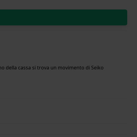
rno della cassa si trova un movimento di Seiko
Anni di garanzia.