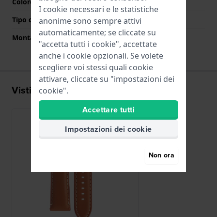
Colore Chiusura
Argento
I cookie necessari e le statistiche
Tipo di montatura
Perni a molla
anonime sono sempre attivi
automaticamente; se cliccate su
Montatura dritta
Si
"accetta tutti i cookie", accettate
anche i cookie opzionali. Se volete
scegliere voi stessi quali cookie
attivare, cliccate su "impostazioni dei
Visti di recente
cookie".
Accettare tutti
Impostazioni dei cookie
Non ora