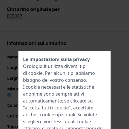
Cinturino originale per
FS5977
Informazioni sul cinturino
Materiale Cinturino
Tessili e pelletteria
Le impostazioni sulla privacy
Orologio.it utilizza diversi tipi
Larghezza cinturino
24 mm
di
cookie
. Per alcuni tipi abbiamo
Larghezza tra Anse
24 mm
bisogno del vostro consenso.
I cookie necessari e le statistiche
Misura cinturino alla fibbia
22 mm
anonime sono sempre attivi
automaticamente; se cliccate su
Colore cinturino
Verde
"accetta tutti i cookie", accettate
anche i cookie opzionali. Se volete
Cuciture a colori
Bianco
scegliere voi stessi quali cookie
Tipo di chiusura
Fibbia
attivare, cliccate su "impostazioni dei