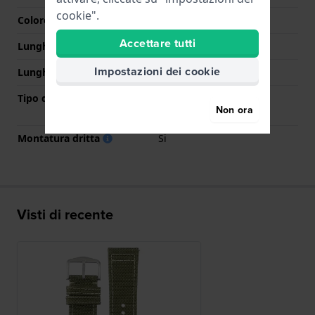
cookie".
Colore Chiusura
Argento
Accettare tutti
Lunghezza Parte Superiore
80 mm
Impostazioni dei cookie
Lunghezza Parte Inferiore
120 mm
Tipo di montatura
Perni a molla a sgancio
Non ora
rapido
Montatura dritta
Si
Visti di recente