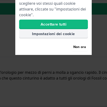
scegliere voi stessi quali cookie
alla lista dei desideri
attivare, cliccate su "impostazioni dei
cookie".
Accettare tutti
Impostazioni dei cookie
Non ora
all'orologio per mezzo di perni a molla a sgancio rapido. Il 
ca che questo cinturino è adatto a tutti gli orologi di Fossil c