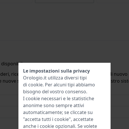
disponibile.
Le impostazioni sulla privacy
deri, riceverete un'e-mail quando il prodotto sarà di nuovo d
Orologio.it utilizza diversi tipi
ulle nuove scorte. Subito dopo viene cancellato dal nostro si
di
cookie
. Per alcuni tipi abbiamo
bisogno del vostro consenso.
I cookie necessari e le statistiche
anonime sono sempre attivi
automaticamente; se cliccate su
"accetta tutti i cookie", accettate
anche i cookie opzionali. Se volete