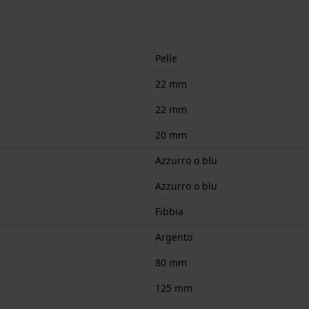
Pelle
22 mm
22 mm
20 mm
Azzurro o blu
Azzurro o blu
Fibbia
Argento
80 mm
125 mm