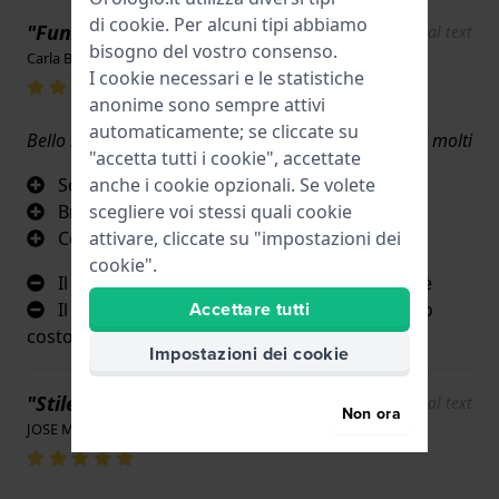
di
cookie
. Per alcuni tipi abbiamo
"Funziona molto bene 5 stelle"
Show original text
bisogno del vostro consenso.
Carla Baptista · 17 giugno 2022
I cookie necessari e le statistiche
anonime sono sempre attivi
automaticamente; se cliccate su
Bello schermo .il blu sembra grande, a differenza di molti
"accetta tutti i cookie", accettate
anche i cookie opzionali. Se volete
Schermo
scegliere voi stessi quali cookie
Bracciale
attivare, cliccate su "impostazioni dei
Colore
cookie".
Il braccialetto dura poco. Si taglia facilmente
Accettare tutti
Il prezzo del braccialetto di ricambio è molto
costoso
Impostazioni dei cookie
"Stile diverso e senza tempo"
Show original text
Non ora
JOSE MARIO COSTA · 17 giugno 2022