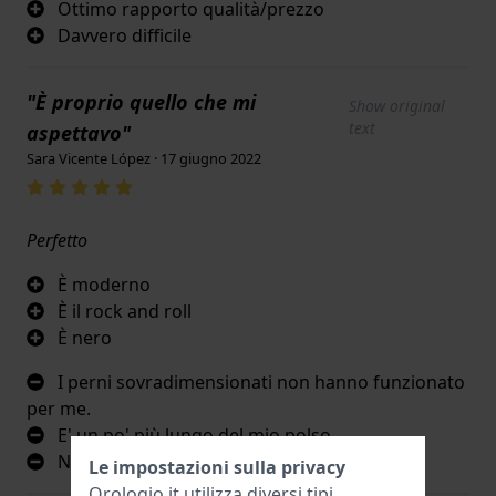
Ottimo rapporto qualità/prezzo
Davvero difficile
"È proprio quello che mi
Show original
text
aspettavo"
Sara Vicente López · 17 giugno 2022
Perfetto
È moderno
È il rock and roll
È nero
I perni sovradimensionati non hanno funzionato
per me.
E' un po' più lungo del mio polso.
Non c'è più
Le impostazioni sulla privacy
Orologio.it utilizza diversi tipi