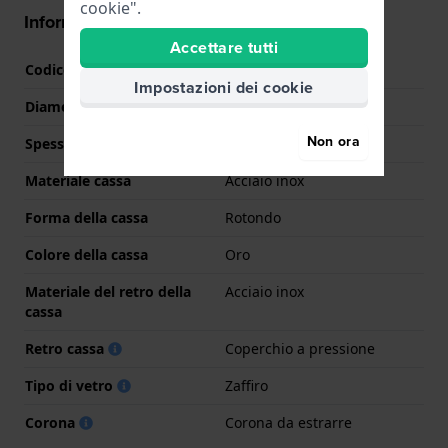
cookie".
Informazioni della cassa
Accettare tutti
Codice cassa
F20077
Impostazioni dei cookie
Diametro
32 mm
Non ora
Spessore della cassa
7.3 mm
Materiale cassa
Acciaio inox
Forma della cassa
Rotondo
Colore della cassa
Oro
Materiale del retro della
Acciaio inox
cassa
Retro cassa
Coperchio a pressione
Tipo di vetro
Zaffiro
Corona
Corona da estrarre