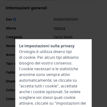
Informazioni generali
Ean
8430622843341
Marca
Festina
Categoria
Swiss Made
Le impostazioni sulla privacy
Nome
Grace
Orologio.it utilizza diversi tipi
Anno
2025 Primavera/Estate
di
cookie
. Per alcuni tipi abbiamo
bisogno del vostro consenso.
Tipo di display
Analogico
I cookie necessari e le statistiche
Fabbricato in Svizzera
Si
anonime sono sempre attivi
automaticamente; se cliccate su
Impermeabilità
5 Bar (doccia)
"accetta tutti i cookie", accettate
Colore quadrante
Azzurro o blu
anche i cookie opzionali. Se volete
scegliere voi stessi quali cookie
Colori lancette (h,m,s)
Oro, Oro
attivare, cliccate su "impostazioni dei