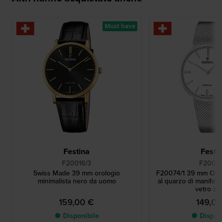
Must have
Festina
Festi
F20016/3
F20074
Swiss Made 39 mm orologio
F20074/1 39 mm Orol
minimalista nero da uomo
al quarzo di manifatt
vetro zaf
159,00 €
149,0
● Disponibile
● Dispon