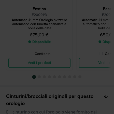
Festina
Festi
F20091/3
F20090
Automatic 41 mm Orologio svizzero
Automatic 41 mm Oro
automatico con lunetta scanalata e
automatico con lune
bolla della data
bolla dell
675,00 €
650,0
● Disponibile
● Dispon
Confronta
Confr
Vedi i prodotti
Vedi i pro
Cinturini/bracciali originali per questo
orologio
È il cinturino con cui l'orologio viene fornito dal