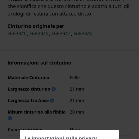
che significa che questo cinturino è adatto a tutti gli
orologi di Festina con attacco dritto.
Cinturino originale per
F6839/1
,
F6839/3
,
F6839/2
,
F6839/4
Informazioni sul cinturino
Materiale Cinturino
Pelle
Larghezza cinturino
21 mm
Larghezza tra Anse
21 mm
Misura cinturino alla fibbia
20 mm
Colore cinturino
Nero
Le impostazioni sulla privacy