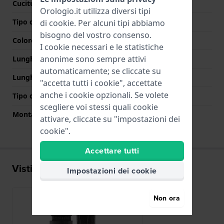
Cuciture a colori
Nero
Orologio.it utilizza diversi tipi
Tipo di chiusura
Fibbia
di
cookie
. Per alcuni tipi abbiamo
bisogno del vostro consenso.
Colore Chiusura
Argento
I cookie necessari e le statistiche
anonime sono sempre attivi
Lunghezza Parte Superiore
80 mm
automaticamente; se cliccate su
Lunghezza Parte Inferiore
120 mm
"accetta tutti i cookie", accettate
anche i cookie opzionali. Se volete
Tipo di montatura
Perni a molla
scegliere voi stessi quali cookie
Montatura dritta
Si
attivare, cliccate su "impostazioni dei
cookie".
Accettare tutti
Visti di recente
Impostazioni dei cookie
Non ora