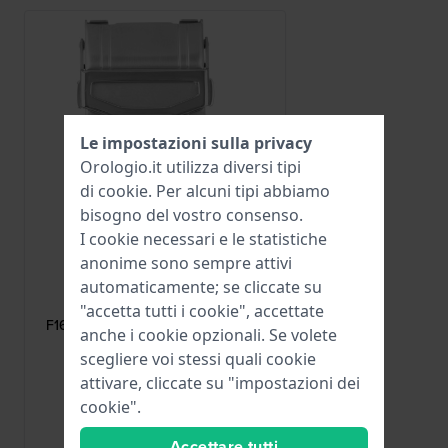
Le impostazioni sulla privacy
Orologio.it utilizza diversi tipi
di
cookie
. Per alcuni tipi abbiamo
bisogno del vostro consenso.
I cookie necessari e le statistiche
anonime sono sempre attivi
Festina
automaticamente; se cliccate su
CI08632
"accetta tutti i cookie", accettate
F16775 Fibbia deployante in acciaio
anche i cookie opzionali. Se volete
inossidabile da 22 mm
scegliere voi stessi quali cookie
65,00 €
attivare, cliccate su "impostazioni dei
cookie".
● Disponibile
Accettare tutti