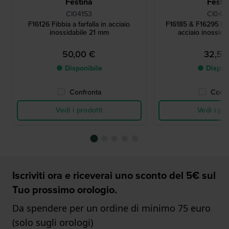
Festina
Festi
CI04153
CI045
F16126 Fibbia a farfalla in acciaio
F16185 & F16295 Fibb
inossidabile 21 mm
acciaio inossid
50,00 €
32,50
● Disponibile
● Dispon
Confronta
Confr
Vedi i prodotti
Vedi i pro
Iscriviti ora e riceverai uno sconto del 5€ sul
Tuo prossimo orologio.
Da spendere per un ordine di minimo 75 euro
(solo sugli orologi)