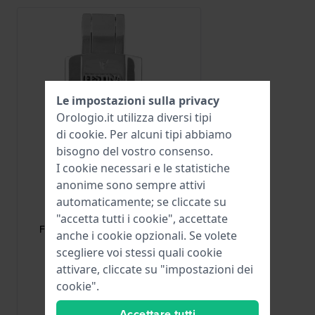
Le impostazioni sulla privacy
Orologio.it utilizza diversi tipi
di
cookie
. Per alcuni tipi abbiamo
bisogno del vostro consenso.
I cookie necessari e le statistiche
anonime sono sempre attivi
Festina
automaticamente; se cliccate su
CI04140
"accetta tutti i cookie", accettate
F16127 Fibbia a farfalla in acciaio
anche i cookie opzionali. Se volete
inossidabile da 16 mm
scegliere voi stessi quali cookie
30,00 €
attivare, cliccate su "impostazioni dei
cookie".
● Disponibile
Accettare tutti