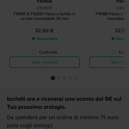
Festina
Festi
CI04537
CI045
F16185 & F16295 Fibbia a farfalla in
F16186 Fibbia a farf
acciaio inossidabile 20 mm
inossidabil
32,50 €
32,50
● Disponibile
● Dispon
Confronta
Confr
Vedi i prodotti
Vedi i pro
Iscriviti ora e riceverai uno sconto del 5€ sul
Tuo prossimo orologio.
Da spendere per un ordine di minimo 75 euro
(solo sugli orologi)