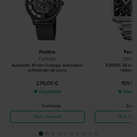
Festina
Festi
F20535/1
F20635
Automatic 41 mm Orologio automatico
F20635 38 mm 
scheletrato da uomo
rettango
279,00 €
159,0
● Disponibile
● Dispon
Confronta
Confr
Vedi i prodotti
Vedi i pro