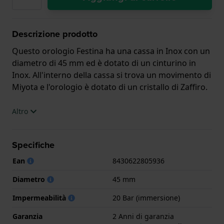
Descrizione prodotto
Questo orologio Festina ha una cassa in Inox con un
diametro di 45 mm ed è dotato di un cinturino in
Inox. All'interno della cassa si trova un movimento di
Miyota e l'orologio è dotato di un cristallo di Zaffiro.
L'orologio è impermeabile a 20ATM. Ciò significa che
Altro
l'orologio è adatto alle immersioni. L'orologio è
fornito con 2 Anni di garanzia.
Specifiche
.
Ean
8430622805936
Diametro
45 mm
Impermeabilità
20 Bar (immersione)
Garanzia
2 Anni di garanzia