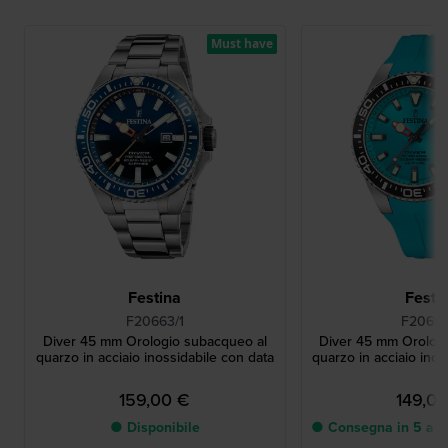
Must have
Festina
Festi
F20663/1
F20664
Diver 45 mm Orologio subacqueo al
Diver 45 mm Orolog
quarzo in acciaio inossidabile con data
quarzo in acciaio inos
159,00 €
149,0
● Disponibile
● Consegna in 5 a 8 g