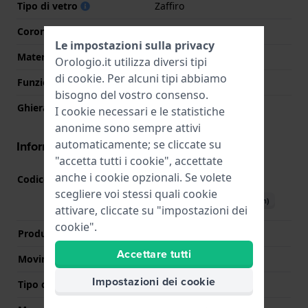
Tipo di vetro
Zaffiro
Corona
Corona a vite
Le impostazioni sulla privacy
Materiale della ghiera
Acciaio inox
Orologio.it utilizza diversi tipi
di
cookie
. Per alcuni tipi abbiamo
Funzione della ghiera
Immersione
bisogno del vostro consenso.
Ghiera rotante
Uni-direzionale
I cookie necessari e le statistiche
anonime sono sempre attivi
automaticamente; se cliccate su
Informazioni del movimento
"accetta tutti i cookie", accettate
anche i cookie opzionali. Se volete
Codice Movimento
2115
(
Vedi specifiche
)
scegliere voi stessi quali cookie
Scarica il manuale (English)
attivare, cliccate su "impostazioni dei
cookie".
Produttore Movimento
Miyota
Accettare tutti
Movimento svizzero
No
Impostazioni dei cookie
Tipo di display
Analogico