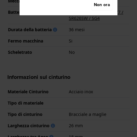
Meccanismo
Quarzo
Non ora
Batteria
Batteria Renata R377 377 /
SR626SW / SG4
Durata della batteria
36 mesi
Fermo macchina
Si
Scheletrato
No
Informazioni sul cinturino
Materiale Cinturino
Acciaio inox
Tipo di materiale
Tipo di cinturino
Bracciale a maglie
Larghezza cinturino
26 mm
Larghezza tra Anse
18 mm