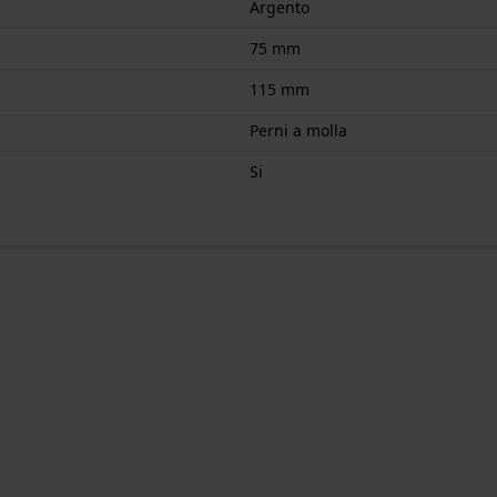
Argento
75 mm
115 mm
Perni a molla
Si