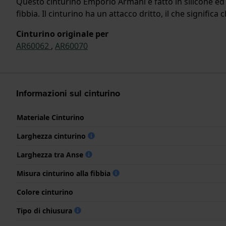
Questo cinturino Emporio Armani è fatto in silicone ed 
fibbia. Il cinturino ha un attacco dritto, il che signific
Cinturino originale per
AR60062
,
AR60070
Informazioni sul cinturino
Materiale Cinturino
Larghezza cinturino
Larghezza tra Anse
Misura cinturino alla fibbia
Colore cinturino
Tipo di chiusura