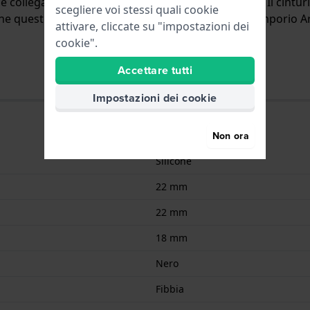
è collegato all'orologio per mezzo di perni a molla. Il cint
scegliere voi stessi quali cookie
a che questo cinturino è adatto a tutti gli orologi di Emporio 
attivare, cliccate su "impostazioni dei
cookie".
Accettare tutti
Impostazioni dei cookie
Non ora
Silicone
22 mm
22 mm
18 mm
Nero
Fibbia