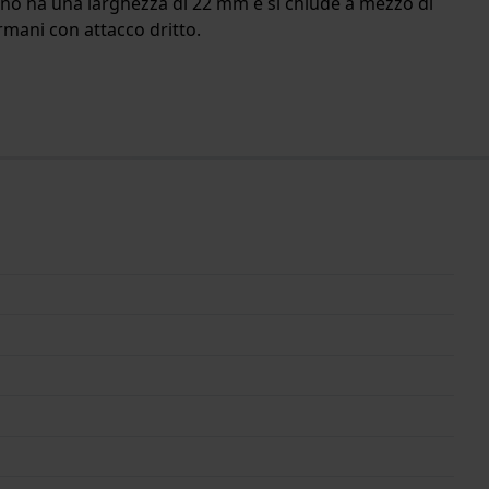
urino ha una larghezza di 22 mm e si chiude a mezzo di
Armani con attacco dritto.