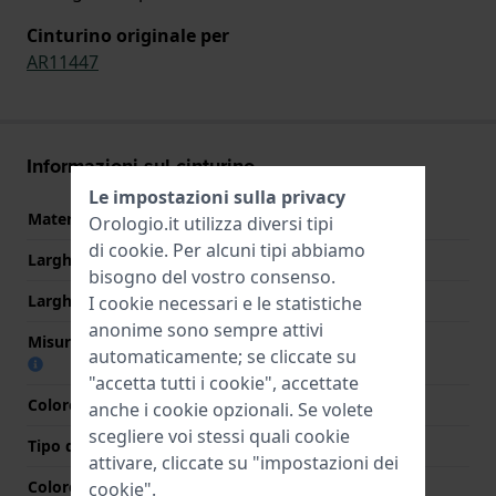
Cinturino originale per
AR11447
Informazioni sul cinturino
Le impostazioni sulla privacy
Materiale Cinturino
Pelle
Orologio.it utilizza diversi tipi
di
cookie
. Per alcuni tipi abbiamo
Larghezza cinturino
14 mm
bisogno del vostro consenso.
Larghezza tra Anse
14 mm
I cookie necessari e le statistiche
anonime sono sempre attivi
Misura cinturino alla fibbia
12 mm
automaticamente; se cliccate su
"accetta tutti i cookie", accettate
Colore cinturino
Verde
anche i cookie opzionali. Se volete
scegliere voi stessi quali cookie
Tipo di chiusura
Fibbia
attivare, cliccate su "impostazioni dei
Colore Chiusura
Argento
cookie".