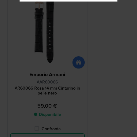
Emporio Armani
AAR60066
AR60066 Rosa 14 mm Cinturino in
pelle nero
59,00 €
● Disponibile
Confronta