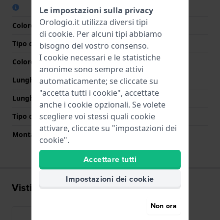
Le impostazioni sulla privacy
Orologio.it utilizza diversi tipi
Colore cinturino
Nero
di
cookie
. Per alcuni tipi abbiamo
Tipo di chiusura
Fibbia
bisogno del vostro consenso.
I cookie necessari e le statistiche
Colore Chiusura
Oro rosa
anonime sono sempre attivi
Lunghezza Parte Superiore
75 mm
automaticamente; se cliccate su
"accetta tutti i cookie", accettate
Lunghezza Parte Inferiore
115 mm
anche i cookie opzionali. Se volete
scegliere voi stessi quali cookie
Tipo di montatura
Perni a molla
attivare, cliccate su "impostazioni dei
Montatura dritta
No
cookie".
Accettare tutti
Impostazioni dei cookie
Visti di recente
Non ora