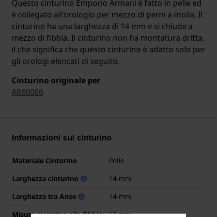
Questo cinturino Emporio Armani è fatto in pelle ed
è collegato all'orologio per mezzo di perni a molla. Il
cinturino ha una larghezza di 14 mm e si chiude a
mezzo di fibbia. Il cinturino non ha montatura dritta,
il che significa che questo cinturino è adatto solo per
gli orologi elencati di seguito.
Cinturino originale per
AR60066
Informazioni sul cinturino
Materiale Cinturino
Pelle
Larghezza cinturino
14 mm
Larghezza tra Anse
14 mm
Misura cinturino alla fibbia
12 mm