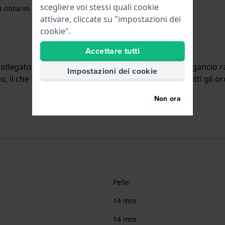
scegliere voi stessi quali cookie
 cinturini superiori a € 50
attivare, cliccate su "impostazioni dei
cookie".
Accettare tutti
ollegato all'orologio per mezzo di perni a molla a sgancio r
Impostazioni dei cookie
to, il che significa che questo cinturino è adatto a tutti gli 
Non ora
Pelle
14 mm
14 mm