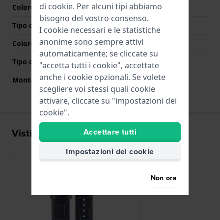
di
cookie
. Per alcuni tipi abbiamo
Colore cinturino
Azzurro o blu
bisogno del vostro consenso.
Tipo di chiusura
Fibbia
I cookie necessari e le statistiche
anonime sono sempre attivi
Colore Chiusura
Argento
automaticamente; se cliccate su
Tipo di montatura
Perni a molla
"accetta tutti i cookie", accettate
anche i cookie opzionali. Se volete
Montatura dritta
Si
scegliere voi stessi quali cookie
attivare, cliccate su "impostazioni dei
cookie".
Visti di recente
Accettare tutti
Impostazioni dei cookie
Non ora