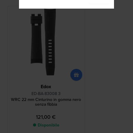
Edox
ED-BA-83008 3
WRC 22 mm Cinturino in gomma nero
senza fibbia
121,00 €
● Disponibile