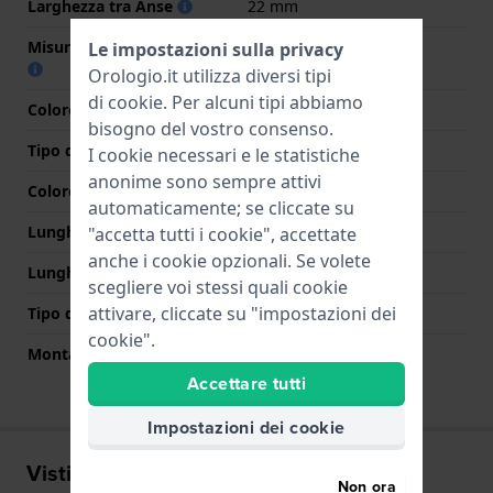
Larghezza tra Anse
22 mm
Misura cinturino alla fibbia
18 mm
Le impostazioni sulla privacy
Orologio.it utilizza diversi tipi
di
cookie
. Per alcuni tipi abbiamo
Colore cinturino
Nero
bisogno del vostro consenso.
Tipo di chiusura
Nessuno
I cookie necessari e le statistiche
anonime sono sempre attivi
Colore Chiusura
N/D
automaticamente; se cliccate su
Lunghezza Parte Superiore
90 mm
"accetta tutti i cookie", accettate
anche i cookie opzionali. Se volete
Lunghezza Parte Inferiore
125 mm
scegliere voi stessi quali cookie
attivare, cliccate su "impostazioni dei
Tipo di montatura
Perni a molla
cookie".
Montatura dritta
No
Accettare tutti
Impostazioni dei cookie
Visti di recente
Non ora