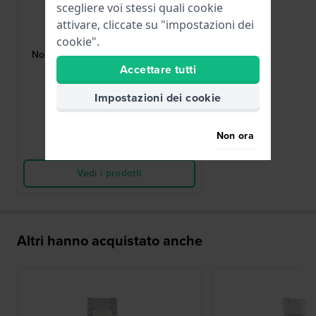
scegliere voi stessi quali cookie
Edox
attivare, cliccate su "impostazioni dei
ED-BA-CL-80118 37N N78
cookie".
North Sea 1978 Fibbia ad ardiglione
rivestita di nero 19 mm
Accettare tutti
70,00 €
Impostazioni dei cookie
● Disponibile
Non ora
Confronta
Vedi i prodotti
Altri hanno acquistato anche