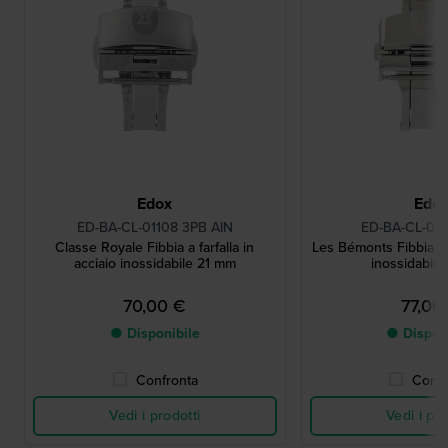
Edox
Edo
ED-BA-CL-01108 3PB AIN
ED-BA-CL-011
Classe Royale Fibbia a farfalla in
Les Bémonts Fibbia a f
acciaio inossidabile 21 mm
inossidabil
70,00 €
77,00
● Disponibile
● Dispon
Confronta
Confr
Vedi i prodotti
Vedi i pro