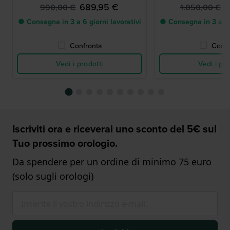
689,95 €
7
990,00 €
1.050,00 €
● Consegna in 3 a 6 giorni lavorativi
● Consegna in 3 a 6 g
Confronta
Confr
Vedi i prodotti
Vedi i pro
Iscriviti ora e riceverai uno sconto del 5€ sul
Tuo prossimo orologio.
Da spendere per un ordine di minimo 75 euro
(solo sugli orologi)