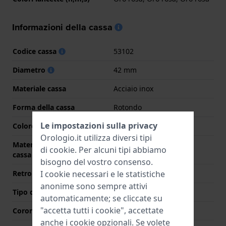
Informazioni della cassa
Codice cassa
53102
Diametro
42 mm
Materiale cassa
Acciaio inox
Forma della cassa
Rotondo
Le impostazioni sulla privacy
Colore della cassa
Argento
Orologio.it utilizza diversi tipi
Materiale del retro della
Acciaio inox
di
cookie
. Per alcuni tipi abbiamo
cassa
bisogno del vostro consenso.
I cookie necessari e le statistiche
Retro cassa
Fondello avvitato
anonime sono sempre attivi
Tipo di vetro
Zaffiro
automaticamente; se cliccate su
"accetta tutti i cookie", accettate
Corona
Corona a vite
anche i cookie opzionali. Se volete