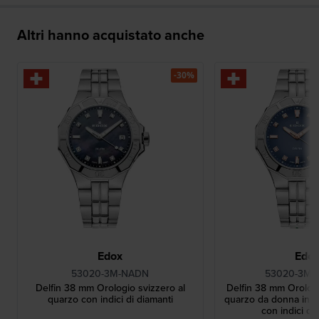
Altri hanno acquistato anche
-30%
Edox
Edo
53020-3M-NADN
53020-3M
Delfin 38 mm Orologio svizzero al
Delfin 38 mm Orolog
quarzo con indici di diamanti
quarzo da donna in e
con indici di