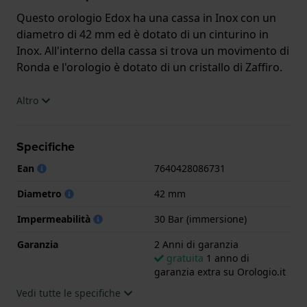
Questo orologio Edox ha una cassa in Inox con un
diametro di 42 mm ed è dotato di un cinturino in
Inox. All'interno della cassa si trova un movimento di
Ronda e l'orologio è dotato di un cristallo di Zaffiro.
L'orologio è impermeabile a 30ATM. Ciò significa che
Altro
l'orologio è adatto alle immersioni. L'orologio è
fornito con 2 Anni di garanzia.
Specifiche
.
Ean
7640428086731
Diametro
42 mm
Impermeabilità
30 Bar (immersione)
Garanzia
2 Anni di garanzia
gratuita
1 anno di
garanzia extra su Orologio.it
Vedi tutte le specifiche