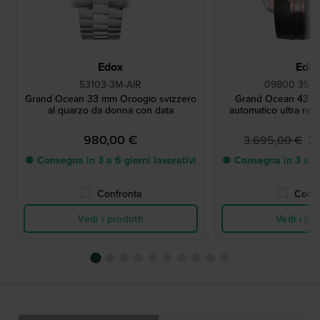
Edox
Edo
53103-3M-AIR
09800 357R
Grand Ocean 33 mm Oroogio svizzero
Grand Ocean 43 m
al quarzo da donna con data
automatico ultra res
980,00 €
2
3.695,00 €
● Consegna in 3 a 6 giorni lavorativi
● Consegna in 3 a 6 g
Confronta
Confr
Vedi i prodotti
Vedi i pro