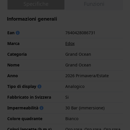
Specifiche
Funzioni
Informazioni generali
Ean
7640428086731
Marca
Edox
Categoria
Grand Ocean
Nome
Grand Ocean
Anno
2026 Primavera/Estate
Tipo di display
Analogico
Fabbricato in Svizzera
Si
Impermeabilità
30 Bar (immersione)
Colore quadrante
Bianco
Colori lancette (h,m,s)
Oro rosa, Oro rosa, Oro rosa