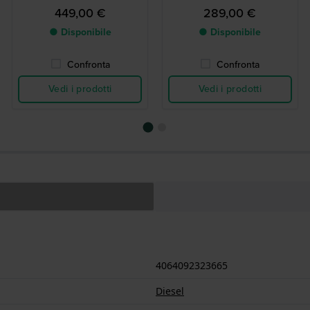
inossidabile di grandi
sovradimensionato con data
449,00 €
289,00 €
dimensioni, con data.
● Disponibile
● Disponibile
Confronta
Confronta
Vedi i prodotti
Vedi i prodotti
4064092323665
Diesel