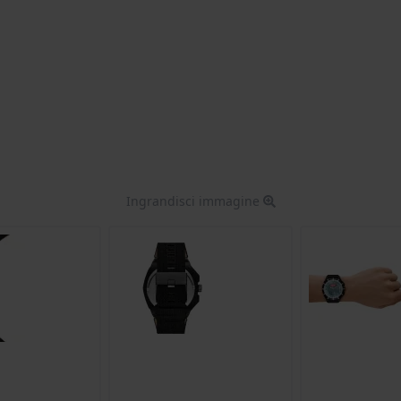
Ingrandisci immagine