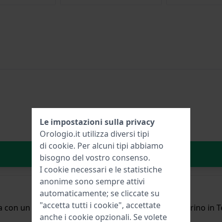
Le impostazioni sulla privacy
Orologio.it utilizza diversi tipi
di
cookie
. Per alcuni tipi abbiamo
Aggiungi al carrello
bisogno del vostro consenso.
I cookie necessari e le statistiche
anonime sono sempre attivi
automaticamente; se cliccate su
"accetta tutti i cookie", accettate
a con un diametro di 51 mm ed è dotato di un cinturino in Te
anche i cookie opzionali. Se volete