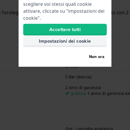
scegliere voi stessi quali cookie
attivare, cliccate su "impostazioni dei
'orologio è adatto per la doccia. L'orologio è fornito con 2 
cookie".
Accettare tutti
Impostazioni dei cookie
4064092323665
Non ora
51 mm
5 Bar (doccia)
2 Anni di garanzia
gratuita
1 anno di garanzia ext
Ore - Lancetta analogica