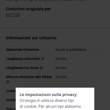
Cinturino originale per
DZ1728
Informazioni sul cinturino
Materiale Cinturino
Tessili e pelletteria
Larghezza cinturino
24 mm
Larghezza tra Anse
24 mm
Misura cinturino alla fibbia
24 mm
Colore cinturino
Grigio
Le impostazioni sulla privacy
Cuciture a colori
Nero
Orologio.it utilizza diversi tipi
di
cookie
. Per alcuni tipi abbiamo
Tipo di chiusura
Fibbia