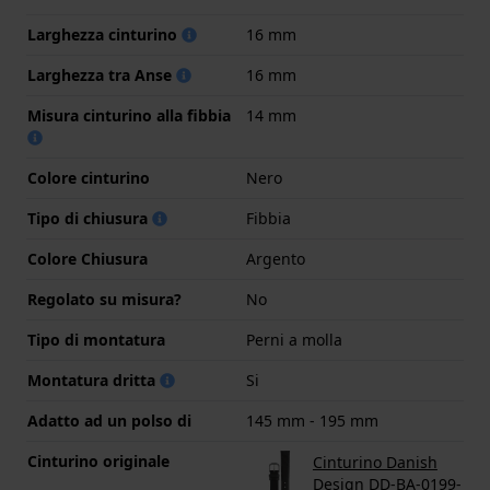
Larghezza cinturino
16 mm
Larghezza tra Anse
16 mm
Misura cinturino alla fibbia
14 mm
Colore cinturino
Nero
Tipo di chiusura
Fibbia
Colore Chiusura
Argento
Regolato su misura?
No
Tipo di montatura
Perni a molla
Montatura dritta
Si
Adatto ad un polso di
145 mm - 195 mm
Cinturino originale
Cinturino Danish
Design DD-BA-0199-