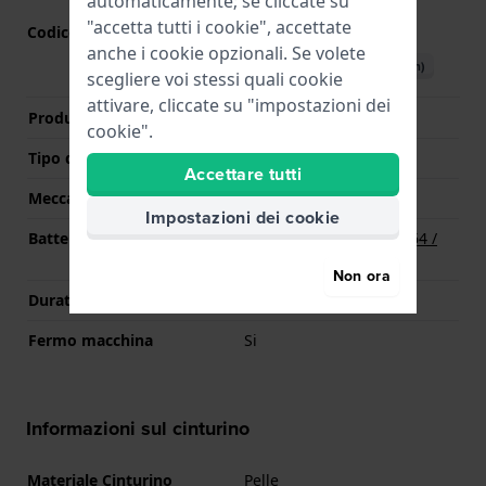
automaticamente; se cliccate su
"accetta tutti i cookie", accettate
Codice Movimento
VX82
(
Vedi specifiche
)
anche i cookie opzionali. Se volete
Scarica il manuale (English)
scegliere voi stessi quali cookie
attivare, cliccate su "impostazioni dei
Produttore Movimento
Seiko Instruments Inc.
cookie".
Tipo di display
Analogico
Accettare tutti
Meccanismo
Quarzo
Impostazioni dei cookie
Batteria
Batteria Renata R364 364 /
SR621SW
Non ora
Durata della batteria
36 mesi
Fermo macchina
Si
Informazioni sul cinturino
Materiale Cinturino
Pelle