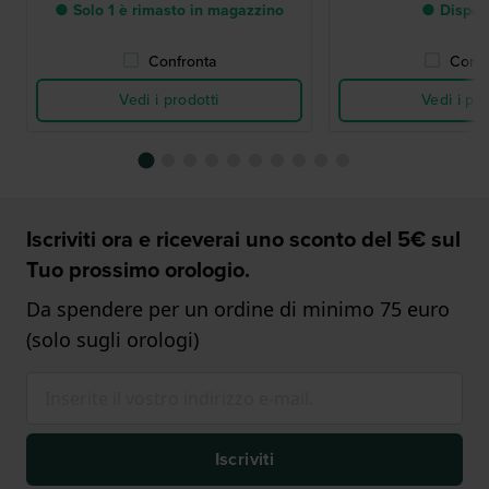
● Solo 1 è rimasto in magazzino
● Dispon
Confronta
Confr
Vedi i prodotti
Vedi i pro
Iscriviti ora e riceverai uno sconto del 5€ sul
Tuo prossimo orologio.
Da spendere per un ordine di minimo 75 euro
(solo sugli orologi)
Iscriviti