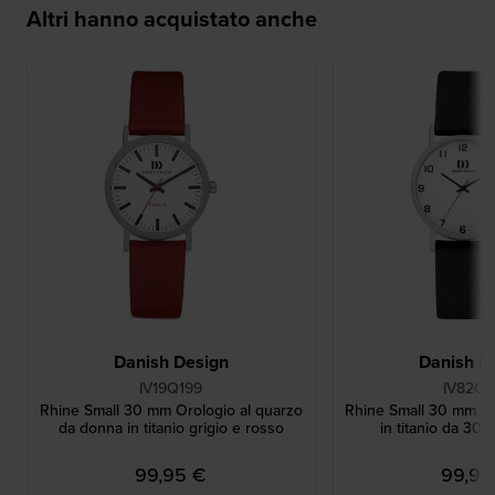
Altri hanno acquistato anche
Danish Design
Danish D
IV19Q199
IV82Q1
Rhine Small 30 mm Orologio al quarzo
Rhine Small 30 mm O
da donna in titanio grigio e rosso
in titanio da 30
99,95 €
99,95