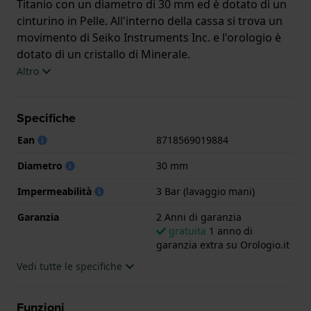
Titanio con un diametro di 30 mm ed è dotato di un
cinturino in Pelle. All'interno della cassa si trova un
movimento di Seiko Instruments Inc. e l'orologio è
dotato di un cristallo di Minerale.
Altro
L'orologio è impermeabile a 3ATM. Questo significa
che l'orologio è impermeabile agli spruzzi. L'orologio
Specifiche
è fornito con 2 Anni di garanzia.
Ean
8718569019884
.
Diametro
30 mm
Impermeabilità
3 Bar (lavaggio mani)
Garanzia
2 Anni di garanzia
gratuita
1 anno di
garanzia extra su Orologio.it
Vedi tutte le specifiche
Funzioni