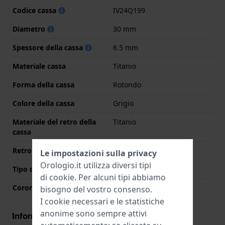
Codice cassa
IV24Q199
Diametro
30 mm
Spessore della cassa
6.5 mm
Materiale cassa
Titanio
Forma della cassa
Rotondo
Colore della cassa
Grigio
Materiale del retro della
Titanio
cassa
Retro cassa
Coperchio a pressione
Le impostazioni sulla privacy
Orologio.it utilizza diversi tipi
Tipo di vetro
Minerale
di
cookie
. Per alcuni tipi abbiamo
Corona
Corona da estrarre
bisogno del vostro consenso.
I cookie necessari e le statistiche
anonime sono sempre attivi
Informazioni del movimento