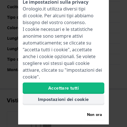
Le impostazioni sulla privacy
Cuciture a colori
Grigio
Orologio.it utilizza diversi tipi
di
cookie
. Per alcuni tipi abbiamo
Tipo di chiusura
Fibbia
bisogno del vostro consenso.
Colore Chiusura
Grigio
I cookie necessari e le statistiche
anonime sono sempre attivi
Lunghezza Parte Superiore
75 mm
automaticamente; se cliccate su
Lunghezza Parte Inferiore
115 mm
"accetta tutti i cookie", accettate
anche i cookie opzionali. Se volete
Tipo di montatura
Perni a molla
scegliere voi stessi quali cookie
attivare, cliccate su "impostazioni dei
Montatura dritta
Si
cookie".
Accettare tutti
Impostazioni dei cookie
Visti di recente
Non ora