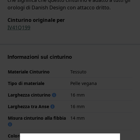
orologi di Danish Design con attacco dritto.
Cinturino originale per
IV41Q199
Informazioni sul cinturino
Materiale Cinturino
Tessuto
Tipo di materiale
Pelle vegana
Larghezza cinturino
16 mm
Larghezza tra Anse
16 mm
Misura cinturino alla fibbia
14 mm
Colore cinturino
Grigio