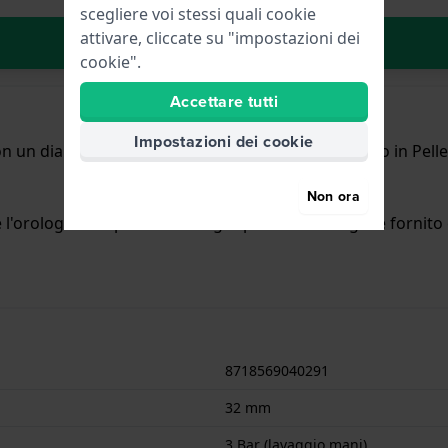
scegliere voi stessi quali cookie
attivare, cliccate su "impostazioni dei
Aggiungi al carrello
cookie".
Accettare tutti
Impostazioni dei cookie
 un diametro di 32 mm ed è dotato di un cinturino in Pelle.
Non ora
l'orologio è impermeabile agli spruzzi. L'orologio è fornito 
8718569040291
32 mm
3 Bar (lavaggio mani)