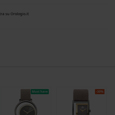
ra su Orologio.it
Must have
-30%