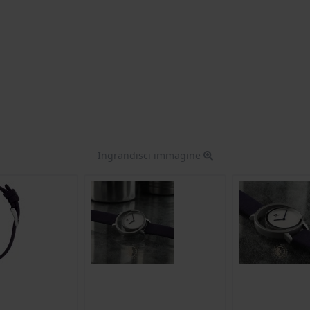
Ingrandisci immagine