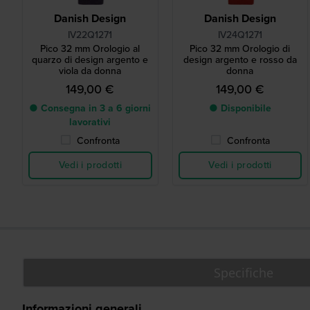
Danish Design
Danish Design
IV22Q1271
IV24Q1271
Pico 32 mm Orologio al
Pico 32 mm Orologio di
quarzo di design argento e
design argento e rosso da
viola da donna
donna
149,00 €
149,00 €
● Consegna in 3 a 6 giorni
● Disponibile
lavorativi
Confronta
Confronta
Vedi i prodotti
Vedi i prodotti
Specifiche
Informazioni generali