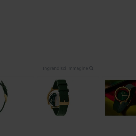
Ingrandisci immagine