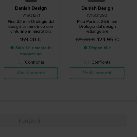
Danish Design
Danish Design
IV16Q1271
IV16Q1292
Pico 32 mm Orologio dal
Pico Portrait 26.5 mm
design asimmetrico con
Orologio dal design
cinturino in microfibra
rettangolare
159,00 €
124,95 €
179,00 €
● Solo 1 è rimasto in
● Disponibile
magazzino
Confronta
Confronta
Vedi i prodotti
Vedi i prodotti
Funzioni