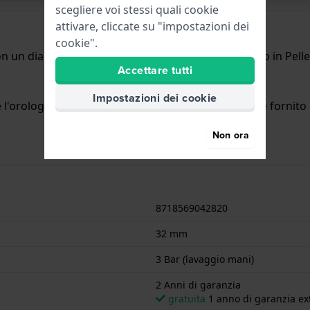
scegliere voi stessi quali cookie
attivare, cliccate su "impostazioni dei
cookie".
 un diametro di 32 mm ed è dotato di un cinturino in Pelle.
Accettare tutti
Impostazioni dei cookie
l'orologio è impermeabile agli spruzzi. L'orologio è fornito 
Non ora
8718569042820
32 mm
3 Bar (lavaggio mani)
2 Anni di garanzia
gratuita
1 anno di garanzia ext