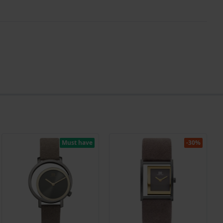
Must have
-30%