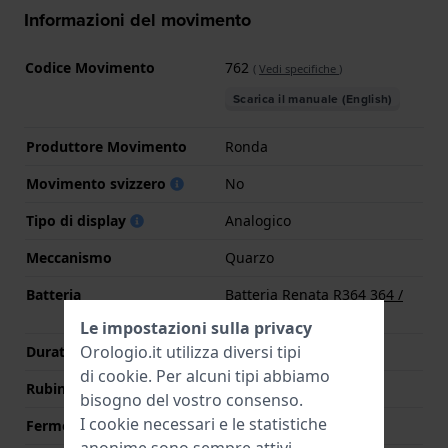
Informazioni del movimento
Codice Movimento
762
(
Vedi specifiche
)
Scarica il manuale (English)
Produttore Movimento
Ronda
Movimento svizzero
No
Tipo di display
Analogico
Meccanismo
Quarzo
Batteria
Batteria Renata R364 364 /
SR621SW
Le impostazioni sulla privacy
Orologio.it utilizza diversi tipi
Durata della batteria
120 mesi
di
cookie
. Per alcuni tipi abbiamo
Rubini
4
bisogno del vostro consenso.
I cookie necessari e le statistiche
Fermo macchina
Si