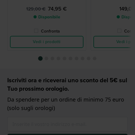
74,95 €
149,0
129,00 €
● Disponibile
● Dispon
Confronta
Confr
Vedi i prodotti
Vedi i pro
Iscriviti ora e riceverai uno sconto del 5€ sul
Tuo prossimo orologio.
Da spendere per un ordine di minimo 75 euro
(solo sugli orologi)