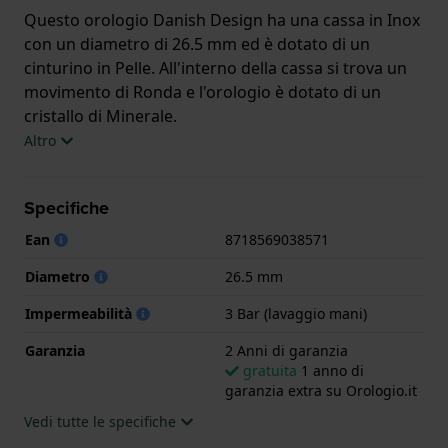
Questo orologio Danish Design ha una cassa in Inox
con un diametro di 26.5 mm ed è dotato di un
cinturino in Pelle. All'interno della cassa si trova un
movimento di Ronda e l'orologio è dotato di un
cristallo di Minerale.
Altro
L'orologio è impermeabile a 3ATM. Questo significa
che l'orologio è impermeabile agli spruzzi. L'orologio
Specifiche
è fornito con 2 Anni di garanzia.
Ean
8718569038571
.
Diametro
26.5 mm
Impermeabilità
3 Bar (lavaggio mani)
Garanzia
2 Anni di garanzia
gratuita
1 anno di
garanzia extra su Orologio.it
Vedi tutte le specifiche