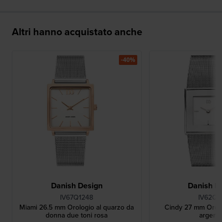
Altri hanno acquistato anche
-40%
Danish Design
Danish D
IV67Q1248
IV62Q9
Miami 26.5 mm Orologio al quarzo da
Cindy 27 mm Orol
donna due toni rosa
argenta