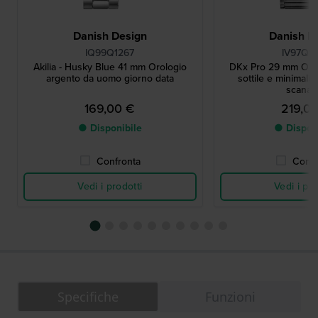
Danish Design
Danish D
IQ99Q1267
IV97Q1
Akilia - Husky Blue 41 mm Orologio
DKx Pro 29 mm Orol
argento da uomo giorno data
sottile e minimalis
scanala
169,00 €
219,0
● Disponibile
● Dispon
Confronta
Confr
Vedi i prodotti
Vedi i pro
Specifiche
Funzioni