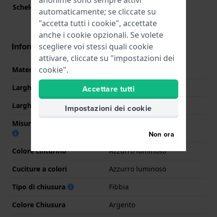
anonime sono sempre attivi
Scheletrato
No
automaticamente; se cliccate su
"accetta tutti i cookie", accettate
anche i cookie opzionali. Se volete
Informazioni sul cinturino
scegliere voi stessi quali cookie
attivare, cliccate su "impostazioni dei
cookie".
Materiale Cinturino
Pelle
Larghezza cinturino
18 mm
Accettare tutti
Larghezza tra Anse
18 mm
Impostazioni dei cookie
Misura cinturino alla fibbia
16 mm
Non ora
Colore cinturino
Azzurro luminoso
Cuciture a colori
Azzurro luminoso
Tipo di chiusura
Fibbia
Colore Chiusura
Argento