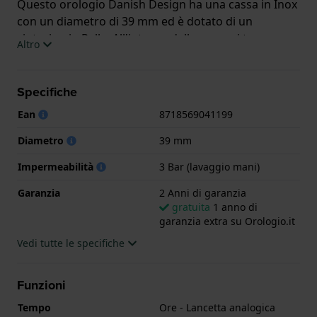
Questo orologio Danish Design ha una cassa in Inox
con un diametro di 39 mm ed è dotato di un
cinturino in Pelle. All'interno della cassa si trova un
Altro
movimento di Miyota e l'orologio è dotato di un
cristallo di Minerale.
Specifiche
L'orologio è impermeabile a 3ATM. Questo significa
Ean
8718569041199
che l'orologio è impermeabile agli spruzzi. L'orologio
è fornito con 2 Anni di garanzia.
Diametro
39 mm
Impermeabilità
3 Bar (lavaggio mani)
.
Garanzia
2 Anni di garanzia
gratuita
1 anno di
garanzia extra su Orologio.it
Vedi tutte le specifiche
Funzioni
Tempo
Ore - Lancetta analogica