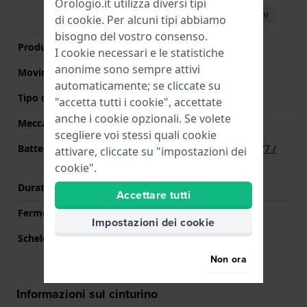
Orologio.it utilizza diversi tipi
Scarica il manuale (English)
di
cookie
. Per alcuni tipi abbiamo
bisogno del vostro consenso.
Produttore Movimento
Miyota
I cookie necessari e le statistiche
anonime sono sempre attivi
Movimento svizzero
No
automaticamente; se cliccate su
Tipo di display
Analogico
"accetta tutti i cookie", accettate
anche i cookie opzionali. Se volete
Meccanismo
Quarzo
scegliere voi stessi quali cookie
Batteria
Batteria Renata R377 377 /
attivare, cliccate su "impostazioni dei
SR626SW / SG4
cookie".
Durata della batteria
36 mesi
Accettare tutti
Fermo macchina
Si
Impostazioni dei cookie
Scheletrato
No
Non ora
Informazioni sul cinturino