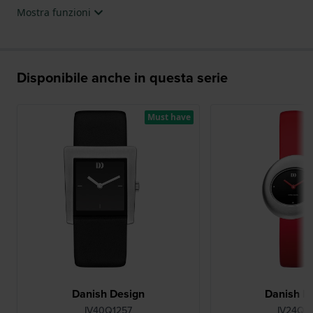
Mostra funzioni
Disponibile anche in questa serie
Must have
Danish Design
Danish D
IV40Q1257
IV24Q1