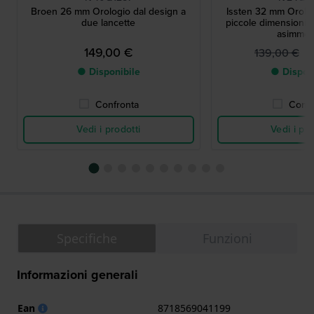
Broen 26 mm Orologio dal design a
Issten 32 mm Orolog
due lancette
piccole dimensioni 
asimmet
149,00 €
9
139,00 €
● Disponibile
● Dispon
Confronta
Confr
Vedi i prodotti
Vedi i pro
Specifiche
Funzioni
Informazioni generali
Ean
8718569041199