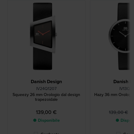
Danish Design
Danish D
IV24Q1207
IV13Q1
Squeezy 26 mm Orologio dal design
Hazy 36 mm Orologio
trapezoidale
139,00 €
7
139,00 €
● Disponibile
● Dispon