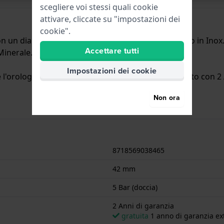
scegliere voi stessi quali cookie
attivare, cliccate su "impostazioni dei
cookie".
 un diametro di 42 mm ed è dotato di un cinturino in Inox. 
Accettare tutti
 Minerale.
Impostazioni dei cookie
'orologio è adatto per la doccia. L'orologio è fornito con 2 
Non ora
8718569038465
42 mm
5 Bar (doccia)
2 Anni di garanzia
gratuita
1 anno di garanzia ext