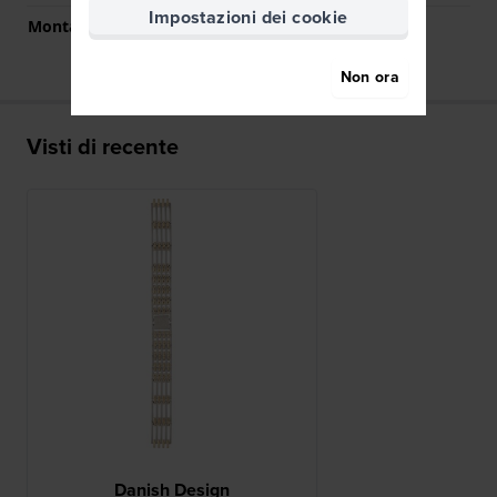
Impostazioni dei cookie
Montatura dritta
No
Non ora
Visti di recente
Danish Design