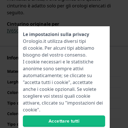
cinturino è adatto solo per gli orologi elencati di
seguito.
Cinturino originale per
IV65Q1174
Le impostazioni sulla privacy
Orologio.it utilizza diversi tipi
di
cookie
. Per alcuni tipi abbiamo
bisogno del vostro consenso.
Informazioni sul cinturino
I cookie necessari e le statistiche
anonime sono sempre attivi
Materiale Cinturino
Titanio
automaticamente; se cliccate su
"accetta tutti i cookie", accettate
Larghezza cinturino
14 mm
anche i cookie opzionali. Se volete
Colore cinturino
Bicolore
scegliere voi stessi quali cookie
attivare, cliccate su "impostazioni dei
Tipo di chiusura
Chiusura a gioiello
cookie".
Colore Chiusura
Argento
Accettare tutti
Tipo di montatura
Perni in acciaio