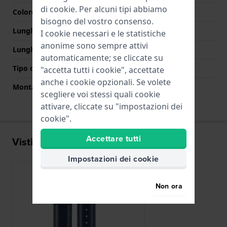
di
cookie
. Per alcuni tipi abbiamo
Colore Chiusura
Argento
bisogno del vostro consenso.
Lunghezza Parte Superiore
80 mm
I cookie necessari e le statistiche
anonime sono sempre attivi
Lunghezza Parte Inferiore
120 mm
automaticamente; se cliccate su
Tipo di montatura
Perni a molla
"accetta tutti i cookie", accettate
anche i cookie opzionali. Se volete
Montatura dritta
Si
scegliere voi stessi quali cookie
attivare, cliccate su "impostazioni dei
cookie".
Accettare tutti
Visti di recente
Impostazioni dei cookie
Non ora