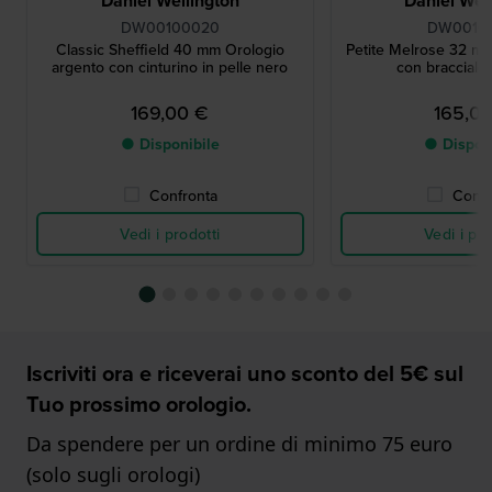
Daniel Wellington
Daniel Wel
DW00100020
DW0010
Classic Sheffield 40 mm Orologio
Petite Melrose 32 m
argento con cinturino in pelle nero
con bracciale
169,00 €
165,0
● Disponibile
● Dispon
Confronta
Confr
Vedi i prodotti
Vedi i pro
Iscriviti ora e riceverai uno sconto del 5€ sul
Tuo prossimo orologio.
Da spendere per un ordine di minimo 75 euro
(solo sugli orologi)