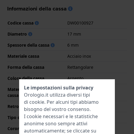
Informazioni della cassa
Codice cassa
DW00100927
Diametro
17 mm
Spessore della cassa
6 mm
Materiale cassa
Acciaio inox
Forma della cassa
Rettangolare
Colore della cassa
Argento
Le impostazioni sulla privacy
Materiale del retro della
Acciaio inox
Orologio.it utilizza diversi tipi
cassa
di
cookie
. Per alcuni tipi abbiamo
Retro cassa
Coperchio a pressione
bisogno del vostro consenso.
I cookie necessari e le statistiche
Tipo di vetro
Minerale
anonime sono sempre attivi
Corona
Corona da estrarre
automaticamente; se cliccate su