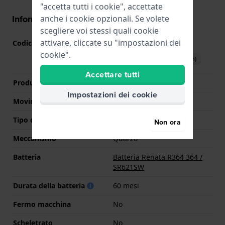
"accetta tutti i cookie", accettate
Informazioni del movimento
anche i cookie opzionali. Se volete
scegliere voi stessi quali cookie
attivare, cliccate su "impostazioni dei
Codice Movimento
GL22
(
Vedi specifiche
)
cookie".
Scarica il manuale (English)
Accettare tutti
Produttore Movimento
Miyota
Impostazioni dei cookie
Movimento svizzero
No
Tipo di display
Analogico
Non ora
Meccanismo
Quarzo
Batteria
Batteria Renata R364 364 /
SR621SW
Durata della batteria
60 mesi
Fermo macchina
No
Scheletrato
No