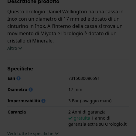
Descrizione prodotto
Questo orologio Daniel Wellington ha una cassa in
Inox con un diametro di 17 mm ed è dotato di un
cinturino in Inox. All'interno della cassa si trova un
movimento di Miyota e l'orologio è dotato di un
cristallo di Minerale.
Altro
L'orologio è impermeabile a 3ATM. Questo significa
che l'orologio è impermeabile agli spruzzi. L'orologio
Specifiche
è fornito con 2 Anni di garanzia.
Ean
7315030086591
.
Diametro
17 mm
Impermeabilità
3 Bar (lavaggio mani)
Garanzia
2 Anni di garanzia
gratuita
1 anno di
garanzia extra su Orologio.it
Vedi tutte le specifiche