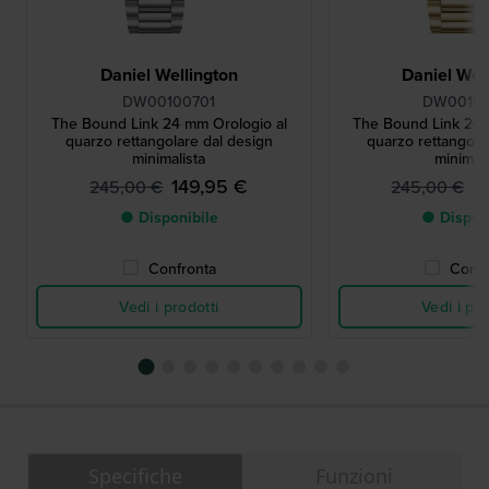
Daniel Wellington
Daniel Wel
DW00100701
DW0010
The Bound Link 24 mm Orologio al
The Bound Link 24 
quarzo rettangolare dal design
quarzo rettangola
minimalista
minimali
149,95 €
1
245,00 €
245,00 €
● Disponibile
● Dispon
Confronta
Confr
Vedi i prodotti
Vedi i pro
Specifiche
Funzioni