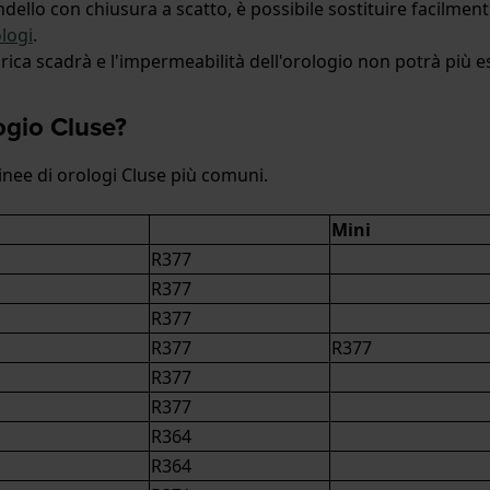
ndello con chiusura a scatto, è possibile sostituire facilment
logi
.
abbrica scadrà e l'impermeabilità dell'orologio non potrà più e
ogio Cluse?
linee di orologi Cluse più comuni.
Mini
R377
R377
R377
R377
R377
R377
R377
R364
R364