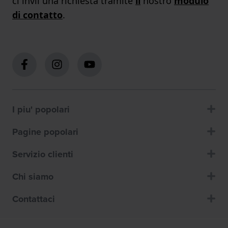
ci invii una richiesta tramite
il
nostro
modulo
di contatto
.
I piu' popolari
Pagine popolari
Servizio clienti
Chi siamo
Contattaci