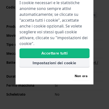
I cookie necessari e le statistiche
Codice Movimento
GL20
(
Vedi specifiche
)
anonime sono sempre attivi
automaticamente; se cliccate su
Scarica il manuale (English)
"accetta tutti i cookie", accettate
anche i cookie opzionali. Se volete
Produttore Movimento
Miyota
scegliere voi stessi quali cookie
Movimento svizzero
No
attivare, cliccate su "impostazioni dei
cookie".
Tipo di display
Analogico
Accettare tutti
Meccanismo
Quarzo
Impostazioni dei cookie
Batteria
Batteria Renata R364 364 /
SR621SW
Non ora
Durata della batteria
60 mesi
Fermo macchina
Si
Scheletrato
No