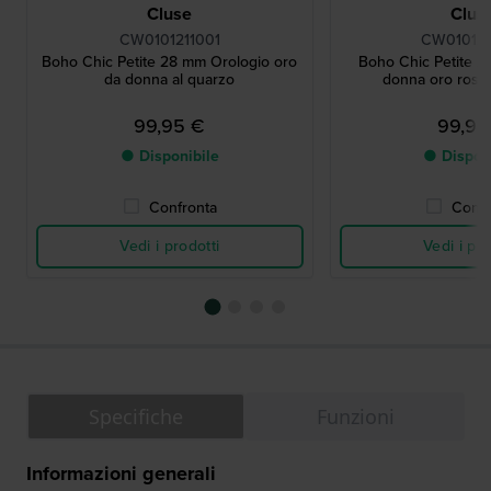
Cluse
Clus
CW0101211001
CW010121
Boho Chic Petite 28 mm Orologio oro
Boho Chic Petite 
da donna al quarzo
donna oro rosso
99,95 €
99,95
● Disponibile
● Dispon
Confronta
Confr
Vedi i prodotti
Vedi i pro
Specifiche
Funzioni
Informazioni generali