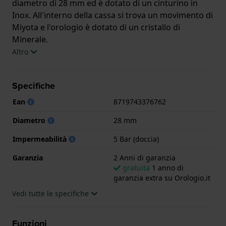
diametro di 28 mm ed è dotato di un cinturino in
Inox. All'interno della cassa si trova un movimento di
Miyota e l'orologio è dotato di un cristallo di
Minerale.
Altro
L'orologio è impermeabile a 5ATM. Questo significa
che l'orologio è adatto per la doccia. L'orologio è
Specifiche
fornito con 2 Anni di garanzia.
Ean
8719743376762
.
Diametro
28 mm
Impermeabilità
5 Bar (doccia)
Garanzia
2 Anni di garanzia
gratuita
1 anno di
garanzia extra su Orologio.it
Vedi tutte le specifiche
Funzioni