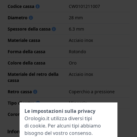
Codice cassa
CW0101211007
Diametro
28 mm
Spessore della cassa
6.3 mm
Materiale cassa
Acciaio inox
Forma della cassa
Rotondo
Colore della cassa
Oro
Materiale del retro della
Acciaio inox
cassa
Retro cassa
Coperchio a pressione
Tipo di vetro
Minerale
Le impostazioni sulla privacy
Corona
Corona da estrarre
Orologio.it utilizza diversi tipi
di
cookie
. Per alcuni tipi abbiamo
Informazioni del movimento
bisogno del vostro consenso.