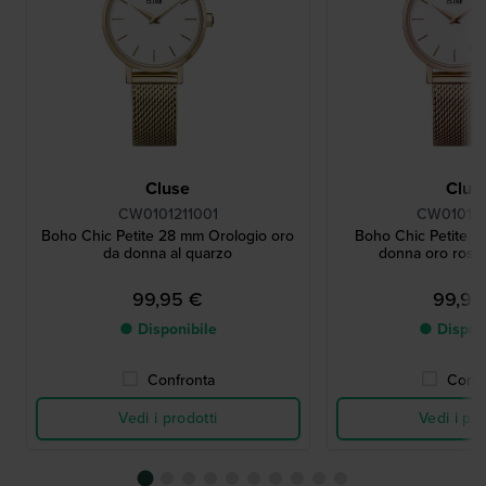
Cluse
Clus
CW0101211001
CW010121
Boho Chic Petite 28 mm Orologio oro
Boho Chic Petite 
da donna al quarzo
donna oro rosso
99,95 €
99,95
● Disponibile
● Dispon
Confronta
Confr
Vedi i prodotti
Vedi i pro