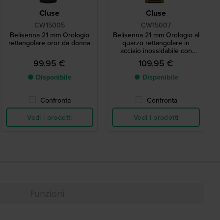
Cluse
Cluse
CW15005
CW15007
Belisenna 21 mm Orologio
Belisenna 21 mm Orologio al
rettangolare oror da donna
quarzo rettangolare in
acciaio inossidabile con
indici romani.
99,95 €
109,95 €
● Disponibile
● Disponibile
Confronta
Confronta
Vedi i prodotti
Vedi i prodotti
Funzioni