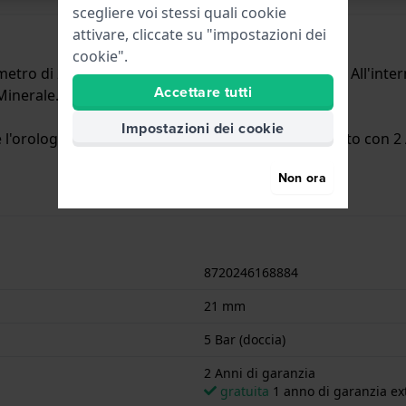
scegliere voi stessi quali cookie
attivare, cliccate su "impostazioni dei
cookie".
tro di 21 mm ed è dotato di un cinturino in Pelle. All'inte
Accettare tutti
 Minerale.
Impostazioni dei cookie
'orologio è adatto per la doccia. L'orologio è fornito con 2 
Non ora
8720246168884
21 mm
5 Bar (doccia)
2 Anni di garanzia
gratuita
1 anno di garanzia ext