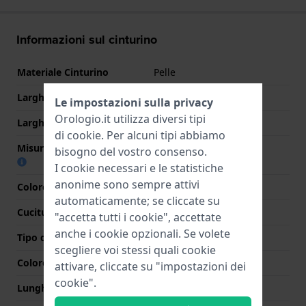
Informazioni sul cinturino
Materiale Cinturino
Pelle
Larghezza cinturino
19 mm
Le impostazioni sulla privacy
Orologio.it utilizza diversi tipi
Larghezza tra Anse
19 mm
di
cookie
. Per alcuni tipi abbiamo
Misura cinturino alla fibbia
18 mm
bisogno del vostro consenso.
I cookie necessari e le statistiche
anonime sono sempre attivi
Colore cinturino
Marrone
automaticamente; se cliccate su
Cuciture a colori
Marrone
"accetta tutti i cookie", accettate
anche i cookie opzionali. Se volete
Tipo di chiusura
Fibbia
scegliere voi stessi quali cookie
Colore Chiusura
Oro
attivare, cliccate su "impostazioni dei
cookie".
Lunghezza Parte Superiore
75 mm