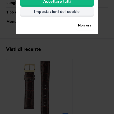
Accettare tutti
Lunghezza Parte Inferiore
115 mm
Impostazioni dei cookie
Tipo di montatura
Perni a molla
Montatura dritta
Si
Non ora
Visti di recente