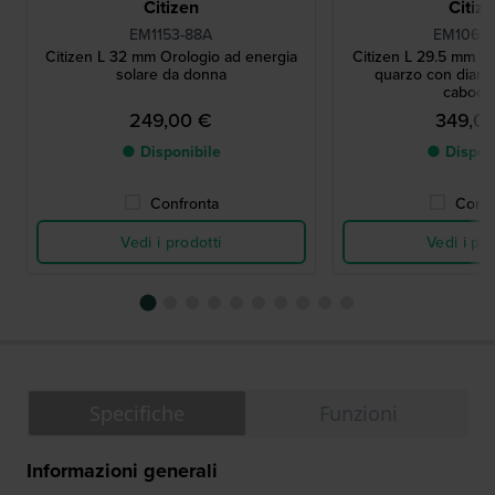
Citizen
Citiz
EM1153-88A
EM1060-
Citizen L 32 mm Orologio ad energia
Citizen L 29.5 mm Or
solare da donna
quarzo con diama
caboch
249,00 €
349,0
● Disponibile
● Dispon
Confronta
Confr
Vedi i prodotti
Vedi i pro
Specifiche
Funzioni
Informazioni generali