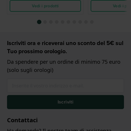
Vedi i prodotti
Vedi i pro
Iscriviti ora e riceverai uno sconto del 5€ sul
Tuo prossimo orologio.
Da spendere per un ordine di minimo 75 euro
(solo sugli orologi)
Iscriviti
Contattaci
Ha domande? Il nostro team di assistenza