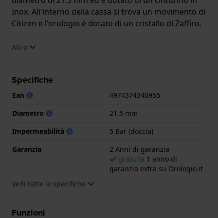
Inox. All'interno della cassa si trova un movimento di
Citizen e l'orologio è dotato di un cristallo di Zaffiro.
L'orologio è impermeabile a 5ATM. Questo significa
Altro
che l'orologio è adatto per la doccia. L'orologio è
fornito con 2 Anni di garanzia.
Specifiche
.
Ean
4974374340955
Diametro
21.5 mm
Impermeabilità
5 Bar (doccia)
Garanzia
2 Anni di garanzia
gratuita
1 anno di
garanzia extra su Orologio.it
Vedi tutte le specifiche
Funzioni