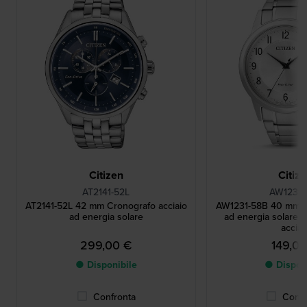
Citizen
Citiz
AT2141-52L
AW1231-
AT2141-52L 42 mm Cronografo acciaio
AW1231-58B 40 mm O
ad energia solare
ad energia solare c
acciai
299,00 €
149,0
● Disponibile
● Dispon
Confronta
Confr