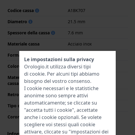
Codice cassa
A18K707
Diametro
21.5 mm
Spessore della cassa
7.6 mm
Materiale cassa
Acciaio inox
Forma della cassa
Rettangolare
Le impostazioni sulla privacy
Orologio.it utilizza diversi tipi
Colore della cassa
Oro
di
cookie
. Per alcuni tipi abbiamo
Materiale del retro della
Acciaio inox
bisogno del vostro consenso.
cassa
I cookie necessari e le statistiche
Retro cassa
Coperchio a pressione
anonime sono sempre attivi
automaticamente; se cliccate su
Tipo di vetro
Zaffiro
"accetta tutti i cookie", accettate
anche i cookie opzionali. Se volete
Corona
Corona da estrarre
scegliere voi stessi quali cookie
attivare, cliccate su "impostazioni dei
Informazioni del movimento