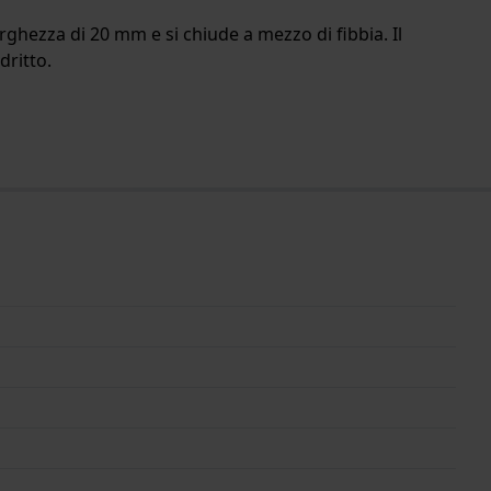
arghezza di 20 mm e si chiude a mezzo di fibbia. Il
dritto.