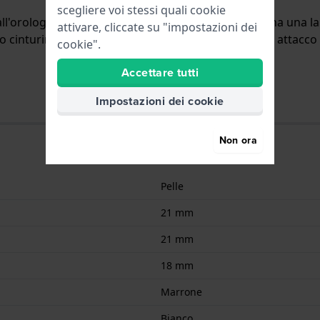
scegliere voi stessi quali cookie
all'orologio per mezzo di perni a molla. Il cinturino ha una l
attivare, cliccate su "impostazioni dei
o cinturino è adatto a tutti gli orologi di Citizen con attacco 
cookie".
Accettare tutti
Impostazioni dei cookie
Non ora
Pelle
21 mm
21 mm
18 mm
Marrone
Bianco