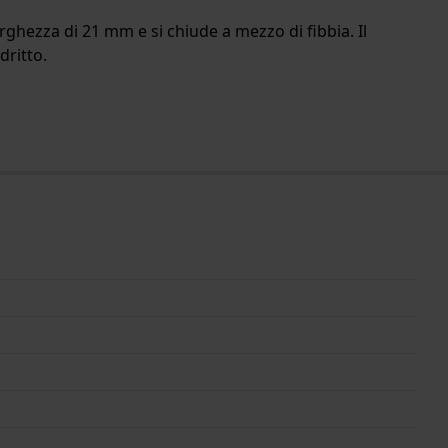
arghezza di 21 mm e si chiude a mezzo di fibbia. Il
dritto.