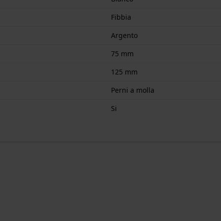
Fibbia
Argento
75 mm
125 mm
Perni a molla
Si